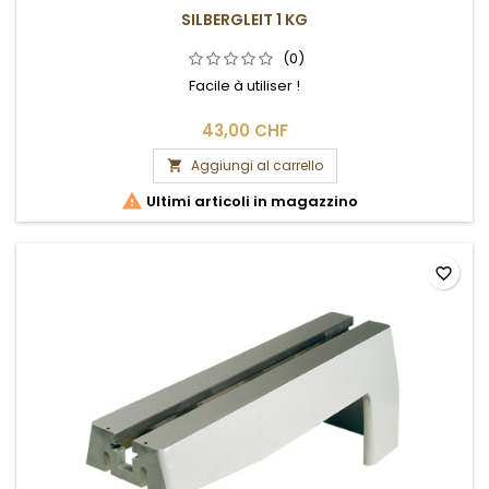
SILBERGLEIT 1 KG
(0)
Facile à utiliser !
43,00 CHF
Aggiungi al carrello


Ultimi articoli in magazzino
favorite_border