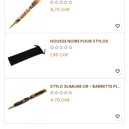
4,70 CHF
favorite_border
HOUSSE NOIRE POUR STYLOS
1,95 CHF
favorite_border
STYLO SLIMLINE OR - BARRETTE PLATE
4,70 CHF
favorite_border