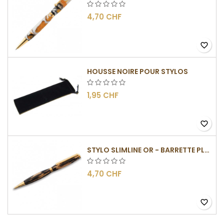
4,70 CHF
favorite_border
HOUSSE NOIRE POUR STYLOS
1,95 CHF
favorite_border
STYLO SLIMLINE OR - BARRETTE PLATE
4,70 CHF
favorite_border