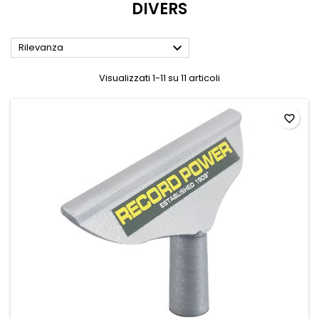
DIVERS

Rilevanza
Visualizzati 1-11 su 11 articoli
favorite_border