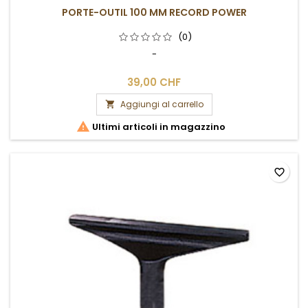
PORTE-OUTIL 100 MM RECORD POWER
(0)
-
39,00 CHF
Aggiungi al carrello


Ultimi articoli in magazzino
favorite_border