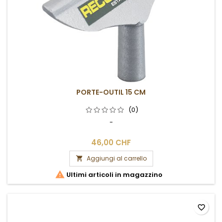
PORTE-OUTIL 15 CM
(0)
-
46,00 CHF
Aggiungi al carrello


Ultimi articoli in magazzino
favorite_border