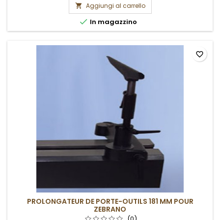
Aggiungi al carrello


In magazzino
favorite_border
PROLONGATEUR DE PORTE-OUTILS 181 MM POUR
ZEBRANO
(0)