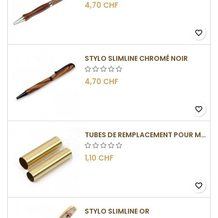
4,70 CHF
favorite_border
STYLO SLIMLINE CHROMÉ NOIR
4,70 CHF
favorite_border
TUBES DE REMPLACEMENT POUR MÉCANISMES SLIMLINE
1,10 CHF
favorite_border
STYLO SLIMLINE OR