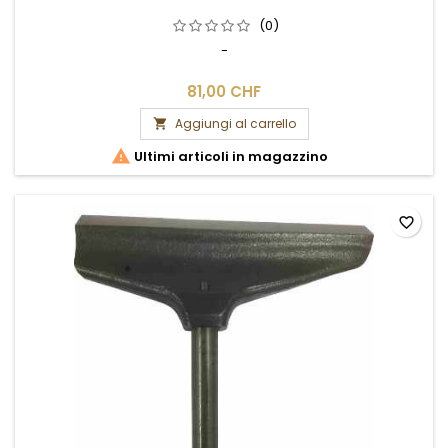
(0)
-
81,00 CHF
Aggiungi al carrello


Ultimi articoli in magazzino
favorite_border