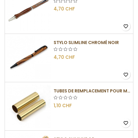
4,70 CHF
favorite_border
STYLO SLIMLINE CHROMÉ NOIR
4,70 CHF
favorite_border
TUBES DE REMPLACEMENT POUR MÉCANISMES SLIMLINE
1,10 CHF
favorite_border