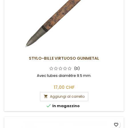
STYLO-BILLE VIRTUOSO GUNMETAL
(0)
Avec tubes diamètre 9.5 mm.
17,00 CHF
Aggiungi al carrello


In magazzino
favorite_border