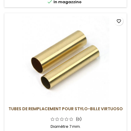

In magazzino
favorite_border
TUBES DE REMPLACEMENT POUR STYLO-BILLE VIRTUOSO
(0)
Diamètre 7 mm.