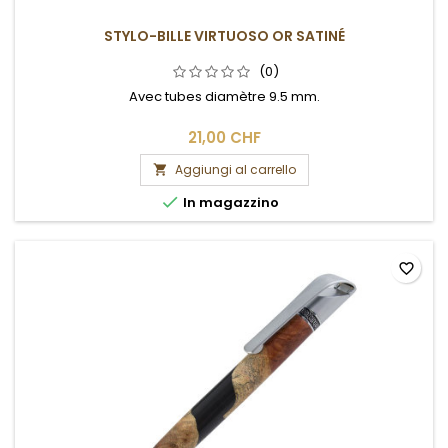
STYLO-BILLE VIRTUOSO OR SATINÉ
(0)
Avec tubes diamètre 9.5 mm.
21,00 CHF
Aggiungi al carrello


In magazzino
favorite_border