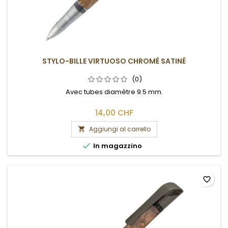
STYLO-BILLE VIRTUOSO CHROMÉ SATINÉ
(0)
Avec tubes diamètre 9.5 mm.
14,00 CHF
Aggiungi al carrello


In magazzino
favorite_border