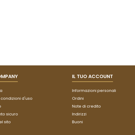
OMPANY
IL TUO ACCOUNT
a
Informazioni personali
 condizioni d'uso
Ordini
o
Note di credito
o sicuro
Indirizzi
l sito
Buoni