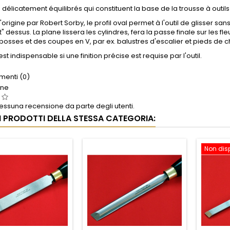
s délicatement équilibrés qui constituent la base de la trousse à outils
'origine par Robert Sorby, le profil oval permet à l'outil de glisser san
" dessus.
La plane
lissera les cylindres, fera la passe finale sur le
 bosses et des coupes en V, par ex.
balustres d'escalier et pieds de c
est
indispensable si une finition précise est requise par l'outil.
enti (0)
one
ssuna recensione da parte degli utenti.
RI PRODOTTI DELLA STESSA CATEGORIA:
Non dis