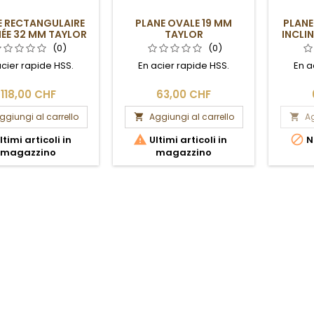
E RECTANGULAIRE
PLANE OVALE 19 MM
PLANE
NÉE 32 MM TAYLOR
TAYLOR
INCLI
(0)
(0)
acier rapide HSS.
En acier rapide HSS.
En a
118,00 CHF
63,00 CHF
ggiungi al carrello
Aggiungi al carrello
Ag




ltimi articoli in
Ultimi articoli in
N
magazzino
magazzino