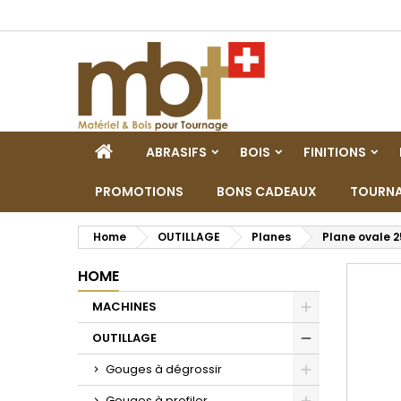
M
C
A
add_circle_outline
De
No
dei
HOME
ABRASIFS
BOIS
FINITIONS
PROMOTIONS
BONS CADEAUX
TOURNA
Home
OUTILLAGE
Planes
Plane ovale 
HOME
MACHINES
Toggle
OUTILLAGE
Toggle
Gouges à dégrossir
Toggle
Gouges à profiler