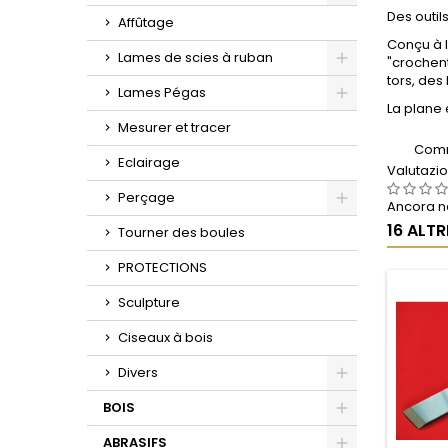
Toggle
Des outil
Affûtage
Conçu à l
Lames de scies à ruban
"crochent
tors, des
Toggle
Lames Pégas
La plane 
Toggle
Mesurer et tracer
Comm
Eclairage
Valutazi
Perçage
Ancora ne
Toggle
16 ALT
Tourner des boules
PROTECTIONS
Sculpture
Ciseaux à bois
Divers
Toggle
BOIS
Toggle
ABRASIFS