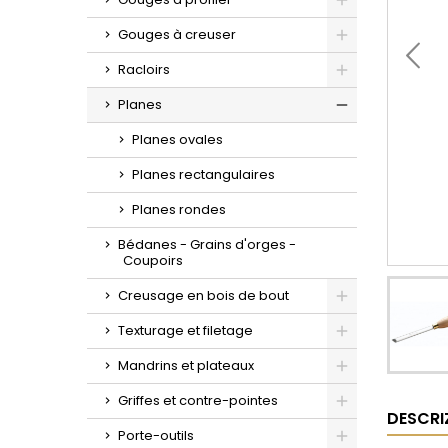
Toggle
Gouges à creuser
Toggle
Racloirs
Toggle
Planes
Toggle
Planes ovales
Planes rectangulaires
Planes rondes
Bédanes - Grains d'orges -
Coupoirs
Creusage en bois de bout
Toggle
Texturage et filetage
Toggle
Mandrins et plateaux
Toggle
Griffes et contre-pointes
DESCRI
Toggle
Porte-outils