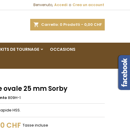
Benvenuto,
Accedi
o
Crea un account
×
×
×
a
Carrello
0
Prodotti -
0,00 CHF
sta
KITS DE TOURNAGE
OCCASIONS
i
i
e ovale 25 mm Sorby
ento
809H-1
rapide HSS.
00 CHF
Tasse incluse