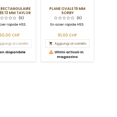
 RECTANGULAIRE
PLANE OVALE 19 MM
PLAN
NÉE 13 MM TAYLOR
SORBY
(0)
(0)
cier rapide HSS.
En acier rapide HSS.
En ac
60,00 CHF
91,00 CHF
1
giungi al carrello
Aggiungi al carrello
Ag




on disponibile
Ultimi articoli in
Ult
magazzino