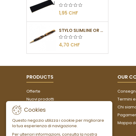
1,95 CHF
STYLO SLIMLINE OR - BARRETTE PLATE
4,70 CHF
PRODUCTS
OUR C
Offerte
Consegn
Nuovi prodotti
Termini e
Più venduti
Chi siam
Cookies
Pagament
Questo negozio utilizza i cookie per migliorare
Mappa de
la tua esperienza di navigazione.
Per ulteriori informazioni, consulta la nostra