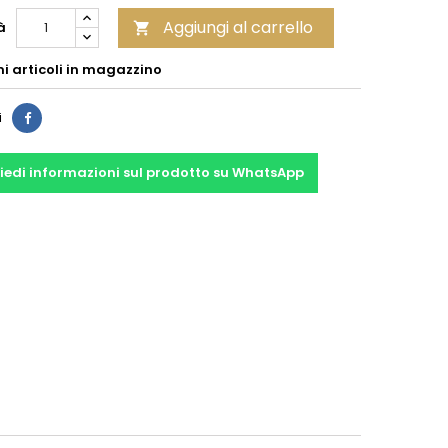
Aggiungi al carrello
à

mi articoli in magazzino
Condividi
i
iedi informazioni sul prodotto su WhatsApp