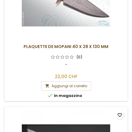
PLAQUETTE DE MOPANI 40 X 28 X 130 MM
(0)
-
22,00 CHF
Aggiungi al carrello


In magazzino
favorite_border