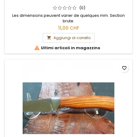
(0)
Les dimensions peuvent varier de quelques mm. Section
brute.
11,00 CHF
Aggiungi al carrello


Ultimi articoli in magazzino
favorite_border