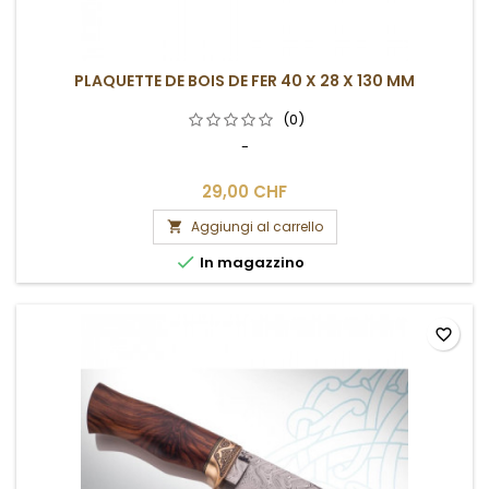
PLAQUETTE DE BOIS DE FER 40 X 28 X 130 MM
(0)
-
29,00 CHF
Aggiungi al carrello


In magazzino
favorite_border