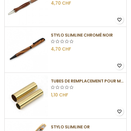
4,70 CHF
favorite_border
STYLO SLIMLINE CHROMÉ NOIR
4,70 CHF
favorite_border
TUBES DE REMPLACEMENT POUR MÉCANISMES SLIMLINE
1,10 CHF
favorite_border
STYLO SLIMLINE OR