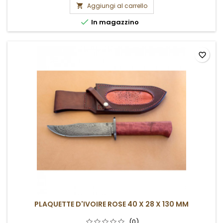
Aggiungi al carrello


In magazzino
favorite_border
PLAQUETTE D'IVOIRE ROSE 40 X 28 X 130 MM
(0)