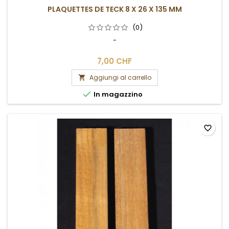
PLAQUETTES DE TECK 8 X 26 X 135 MM
(0)
-
7,00 CHF
Aggiungi al carrello


In magazzino
favorite_border