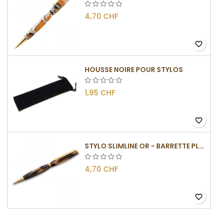
4,70 CHF
favorite_border
HOUSSE NOIRE POUR STYLOS
1,95 CHF
favorite_border
STYLO SLIMLINE OR - BARRETTE PLATE
4,70 CHF
favorite_border