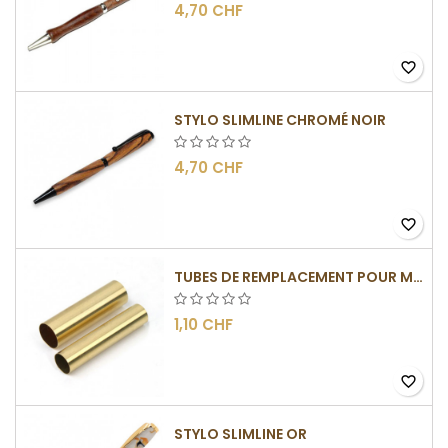
4,70 CHF
favorite_border
STYLO SLIMLINE CHROMÉ NOIR
4,70 CHF
favorite_border
TUBES DE REMPLACEMENT POUR MÉCANISMES SLIMLINE
1,10 CHF
favorite_border
STYLO SLIMLINE OR