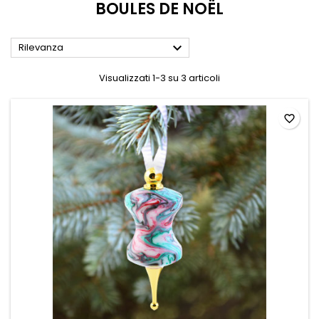
BOULES DE NOËL

Rilevanza
Visualizzati 1-3 su 3 articoli
favorite_border