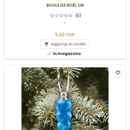
BOULE DE NOËL OR
(0)
-
5,00 CHF
Aggiungi al carrello


In magazzino
favorite_border