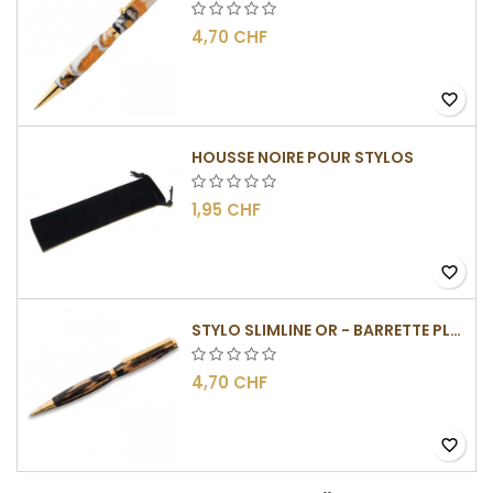
4,70 CHF
favorite_border
HOUSSE NOIRE POUR STYLOS
1,95 CHF
favorite_border
STYLO SLIMLINE OR - BARRETTE PLATE
4,70 CHF
favorite_border