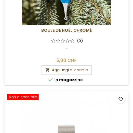
BOULE DE NOËL CHROMÉ
(0)
-
5,00 CHF
Aggiungi al carrello


In magazzino
Non disponibile
favorite_border