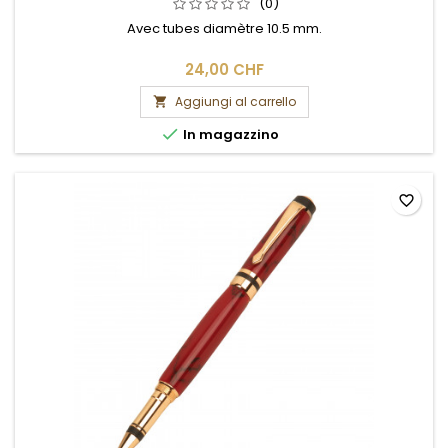
(0)
Avec tubes diamètre 10.5 mm.
24,00 CHF
Aggiungi al carrello


In magazzino
favorite_border