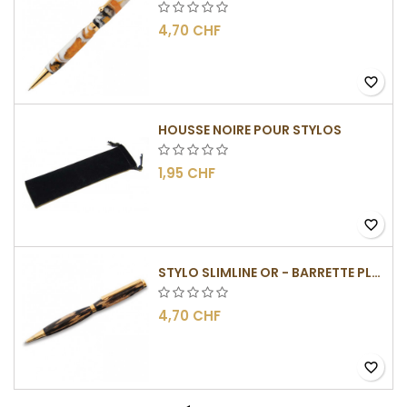
4,70 CHF
favorite_border
HOUSSE NOIRE POUR STYLOS
1,95 CHF
favorite_border
STYLO SLIMLINE OR - BARRETTE PLATE
4,70 CHF
favorite_border