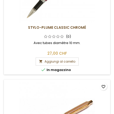
STYLO-PLUME CLASSIC CHROMÉ
(0)
Avec tubes diamètre 10 mm.
27,00 CHF
Aggiungi al carrello


In magazzino
favorite_border