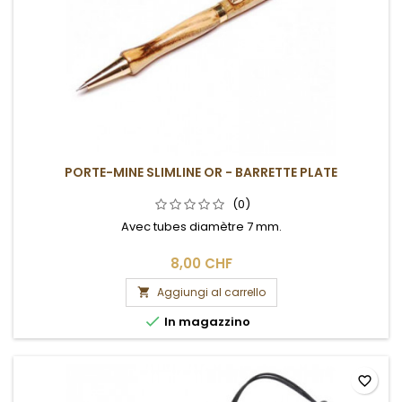
PORTE-MINE SLIMLINE OR - BARRETTE PLATE
(0)
Avec tubes diamètre 7 mm.
8,00 CHF
Aggiungi al carrello


In magazzino
favorite_border