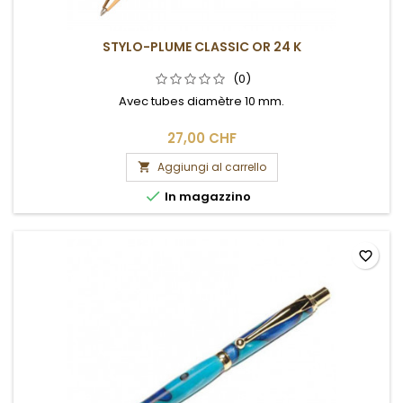
STYLO-PLUME CLASSIC OR 24 K
(0)
Avec tubes diamètre 10 mm.
27,00 CHF
Aggiungi al carrello


In magazzino
favorite_border