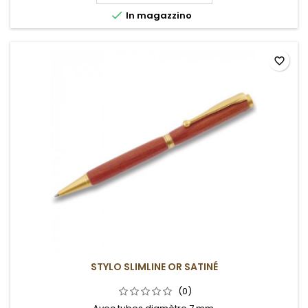

In magazzino
favorite_border
STYLO SLIMLINE OR SATINÉ
(0)