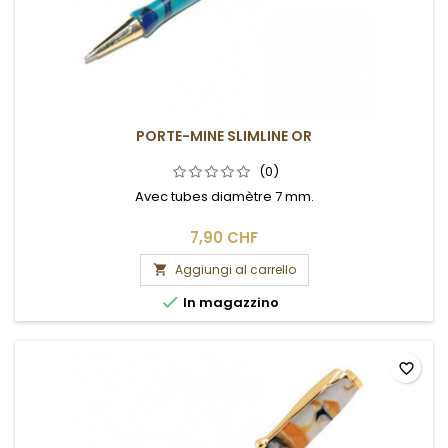
PORTE-MINE SLIMLINE OR
(0)
Avec tubes diamètre 7 mm.
7,90 CHF
Aggiungi al carrello


In magazzino
favorite_border