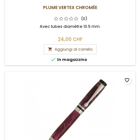
PLUME VERTEX CHROMÉE
(0)
Avec tubes diamètre 10.5 mm.
24,00 CHF
Aggiungi al carrello


In magazzino
favorite_border