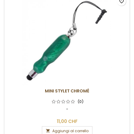
favorite_border
MINI STYLET CHROMÉ
(0)
-
11,00 CHF
Aggiungi al carrello
