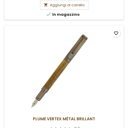
Aggiungi al carrello


In magazzino
favorite_border
PLUME VERTEX MÉTAL BRILLANT