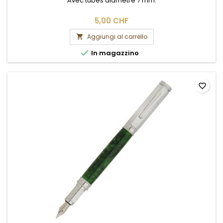
Avec tubes diamètre 7 mm.
5,00 CHF
Aggiungi al carrello


In magazzino
favorite_border