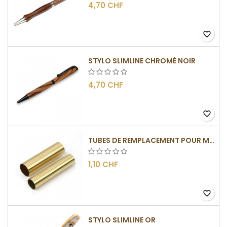
4,70 CHF
favorite_border
STYLO SLIMLINE CHROMÉ NOIR
4,70 CHF
favorite_border
TUBES DE REMPLACEMENT POUR MÉCANISMES SLIMLINE
1,10 CHF
favorite_border
STYLO SLIMLINE OR