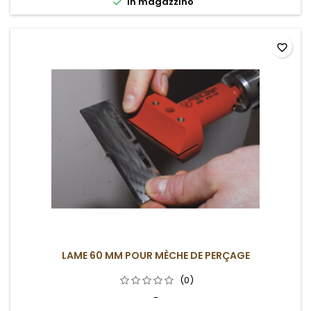

In magazzino
favorite_border
LAME 60 MM POUR MÈCHE DE PERÇAGE
(0)
-