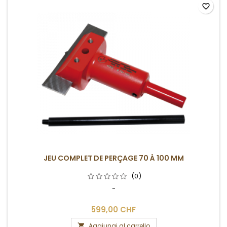
favorite_border
JEU COMPLET DE PERÇAGE 70 À 100 MM
(0)
-
599,00 CHF
Aggiungi al carrello
