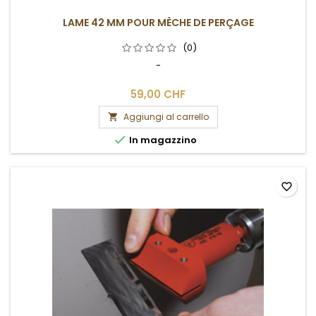
LAME 42 MM POUR MÈCHE DE PERÇAGE
(0)
-
59,00 CHF
Aggiungi al carrello


In magazzino
favorite_border