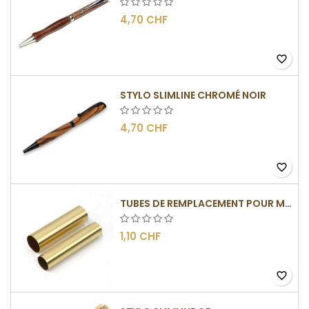
4,70 CHF
favorite_border
STYLO SLIMLINE CHROMÉ NOIR
4,70 CHF
favorite_border
TUBES DE REMPLACEMENT POUR MÉCANISMES SLIMLINE
1,10 CHF
favorite_border