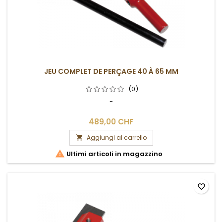
JEU COMPLET DE PERÇAGE 40 À 65 MM
(0)
-
489,00 CHF
Aggiungi al carrello


Ultimi articoli in magazzino
favorite_border