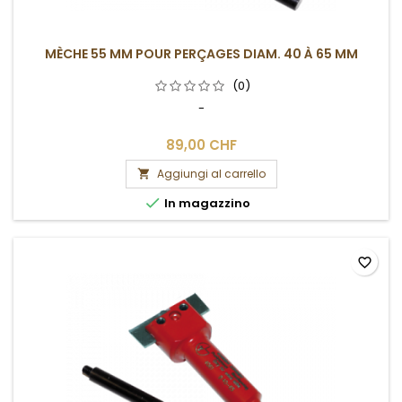
MÈCHE 55 MM POUR PERÇAGES DIAM. 40 À 65 MM
(0)
-
89,00 CHF
Aggiungi al carrello


In magazzino
favorite_border