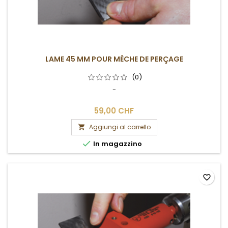
LAME 45 MM POUR MÈCHE DE PERÇAGE
(0)
-
59,00 CHF
Aggiungi al carrello


In magazzino
favorite_border