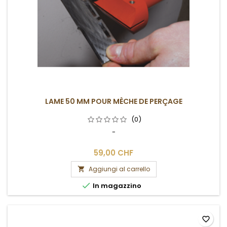
LAME 50 MM POUR MÈCHE DE PERÇAGE
(0)
-
59,00 CHF
Aggiungi al carrello


In magazzino
favorite_border