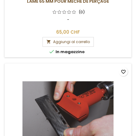
LAME 65 MM POUR MÈCHE DE PERÇAGE
(0)
-
65,00 CHF
Aggiungi al carrello


In magazzino
favorite_border