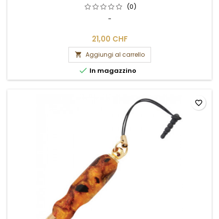
(0)
-
21,00 CHF
Aggiungi al carrello


In magazzino
favorite_border