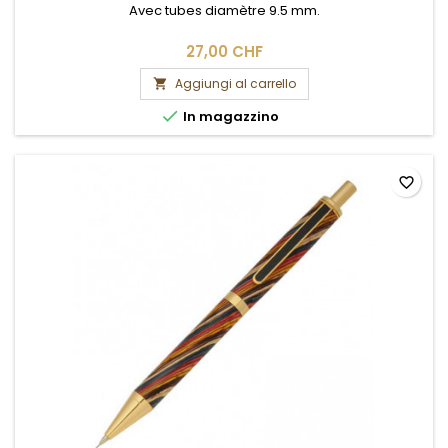
Avec tubes diamètre 9.5 mm.
27,00 CHF
Aggiungi al carrello


In magazzino
favorite_border