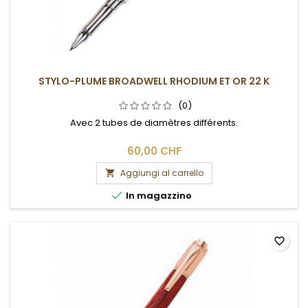
STYLO-PLUME BROADWELL RHODIUM ET OR 22 K
(0)
Avec 2 tubes de diamètres différents.
60,00 CHF
Aggiungi al carrello


In magazzino
favorite_border