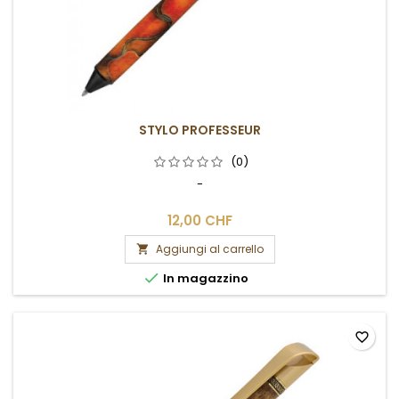
STYLO PROFESSEUR
(0)
-
12,00 CHF
Aggiungi al carrello


In magazzino
favorite_border