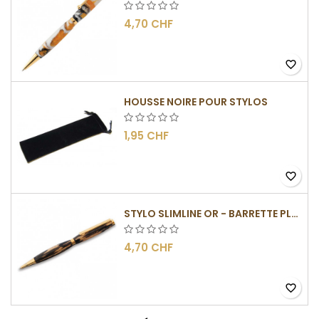
4,70 CHF
favorite_border
HOUSSE NOIRE POUR STYLOS
1,95 CHF
favorite_border
STYLO SLIMLINE OR - BARRETTE PLATE
4,70 CHF
favorite_border