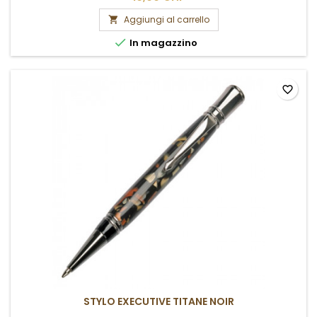
Aggiungi al carrello


In magazzino
favorite_border
STYLO EXECUTIVE TITANE NOIR