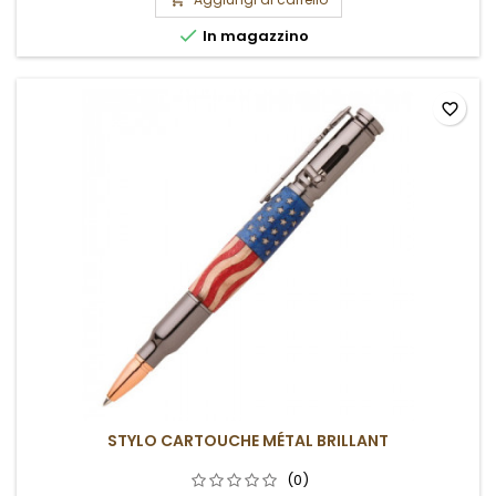

In magazzino
favorite_border
STYLO CARTOUCHE MÉTAL BRILLANT
(0)