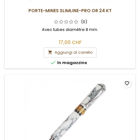
PORTE-MINES SLIMLINE-PRO OR 24 KT
(0)
Avec tubes diamètre 8 mm.
17,00 CHF
Aggiungi al carrello


In magazzino
favorite_border