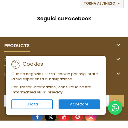
TORNA ALL'INIZIO

Seguici su Facebook

PRODUCTS

OUR COMPANY
Cookies

IL TUO ACCOUNT
Questo negozio utilizza i cookie per migliorare
la tua esperienza di navigazione.
Per ulteriori informazioni, consulta la nostra
NEWSLETTER
Informativa sulla privacy
.
Uscita
Accettare
Facebook
Twitter
YouTube
Pinterest
Instagram