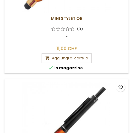
MINI STYLET OR
(0)
-
11,00 CHF
Aggiungi al carrello


In magazzino
favorite_border