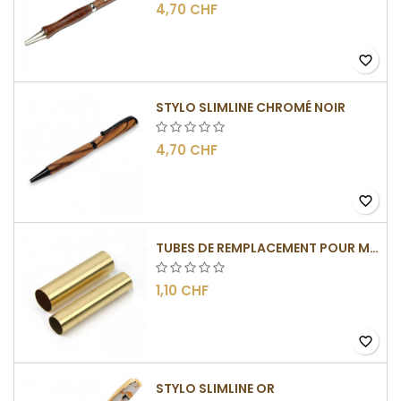
4,70 CHF
favorite_border
STYLO SLIMLINE CHROMÉ NOIR
4,70 CHF
favorite_border
TUBES DE REMPLACEMENT POUR MÉCANISMES SLIMLINE
1,10 CHF
favorite_border
STYLO SLIMLINE OR