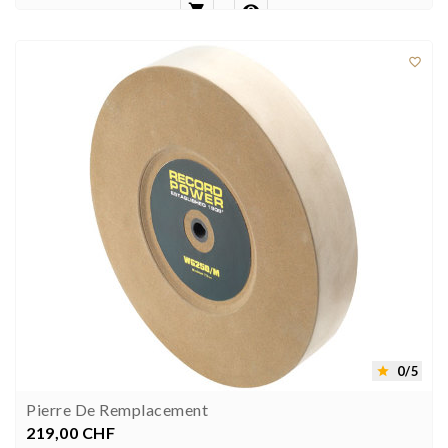



0/5

Pierre De Remplacement
219,00 CHF
Prezzo