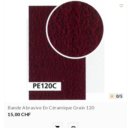

0/5

Bande Abrasive En Céramique Grain 120
15,00 CHF
Prezzo

