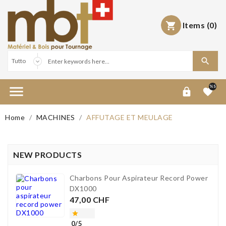
Items
(0)



%S


Home
MACHINES
AFFUTAGE ET MEULAGE
NEW PRODUCTS
Charbons Pour Aspirateur Record Power
DX1000
Prezzo
47,00 CHF

0/5