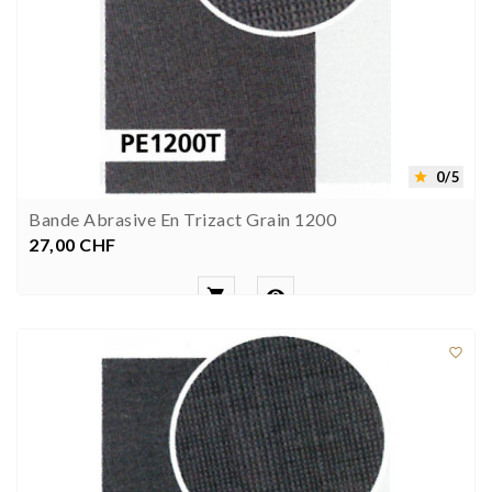
0/5

Bande Abrasive En Trizact Grain 1200
27,00 CHF
Prezzo


