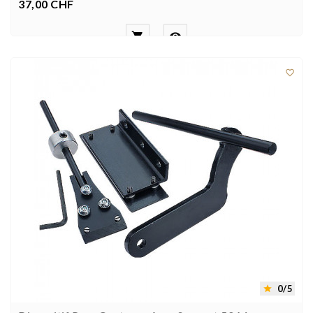
37,00 CHF
Prezzo



0/5
