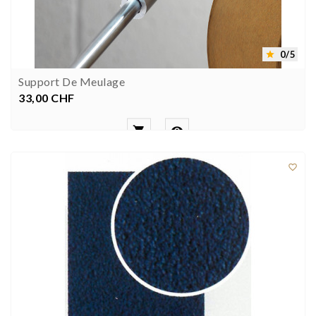
0/5

Support De Meulage
33,00 CHF
Prezzo


