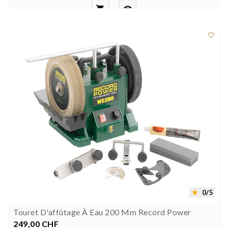



0/5

Touret D'affûtage À Eau 200 Mm Record Power
249,00 CHF
Prezzo