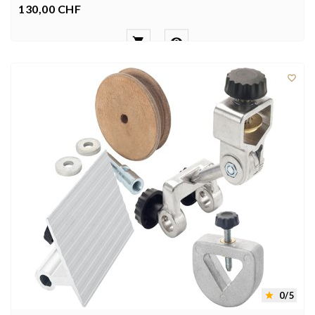
130,00 CHF
Prezzo



0/5
