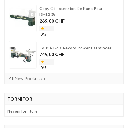
Copy Of Extension De Banc Pour
DML305
Prezzo
269,00 CHF

0/5
Tour À Bois Record Power Pathfinder
Prezzo
749,00 CHF

0/5
All New Products

FORNITORI
Nessun fornitore