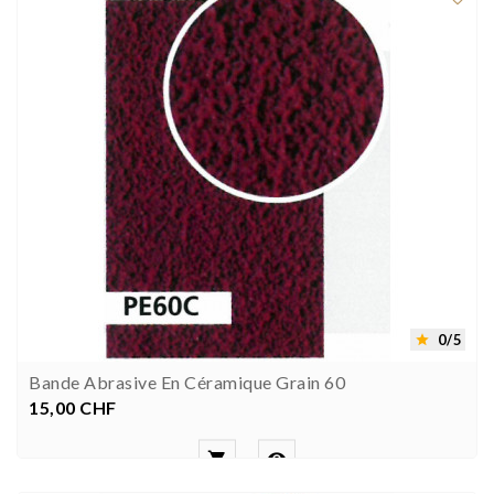
0/5

Bande Abrasive En Céramique Grain 60
15,00 CHF
Prezzo

