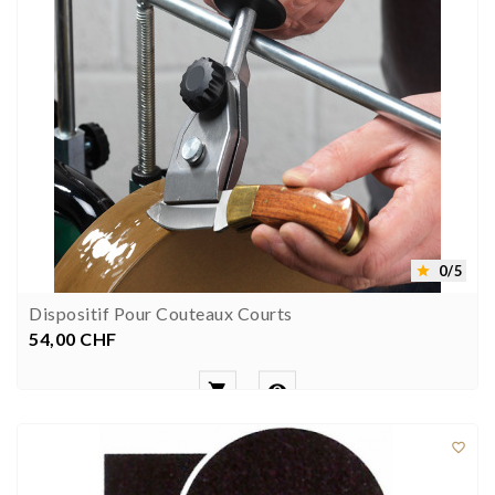
0/5

Dispositif Pour Couteaux Courts
54,00 CHF
Prezzo


