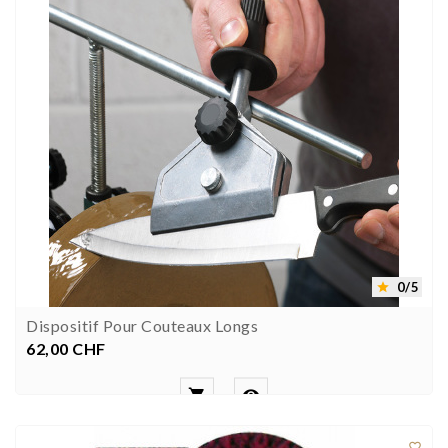
0/5

Dispositif Pour Couteaux Longs
62,00 CHF
Prezzo


