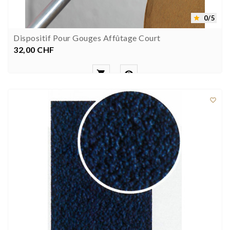
0/5

Dispositif Pour Gouges Affûtage Court
32,00 CHF
Prezzo


