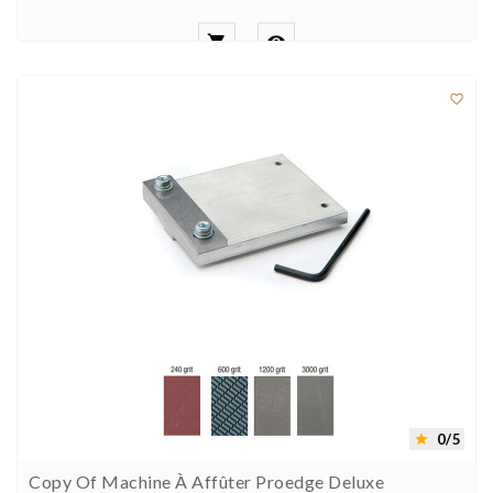



0/5

Copy Of Machine À Affûter Proedge Deluxe