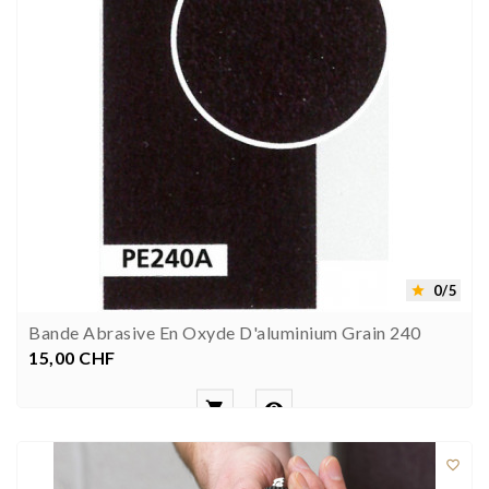
0/5

Bande Abrasive En Oxyde D'aluminium Grain 240
15,00 CHF
Prezzo


