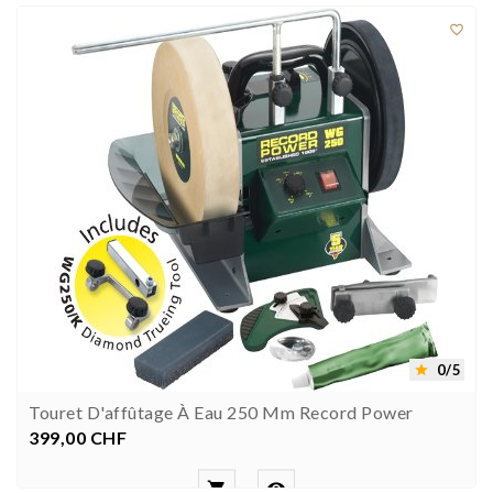

0/5

Touret D'affûtage À Eau 250 Mm Record Power
399,00 CHF
Prezzo

