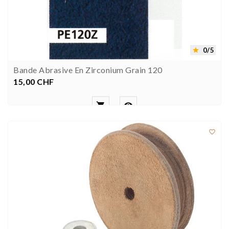
0/5

Bande Abrasive En Zirconium Grain 120
15,00 CHF
Prezzo


