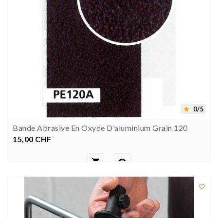
0/5

Bande Abrasive En Oxyde D'aluminium Grain 120
15,00 CHF
Prezzo


