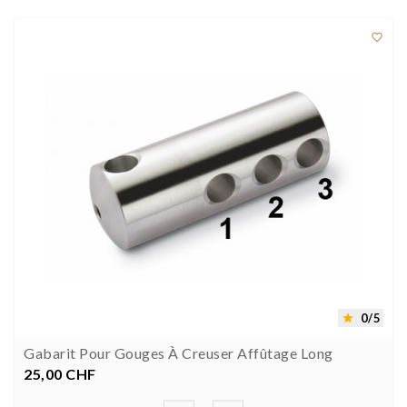

0/5

Gabarit Pour Gouges À Creuser Affûtage Long
25,00 CHF
Prezzo