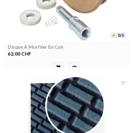
0/5

Disque À Morfiler En Cuir
62,00 CHF
Prezzo


