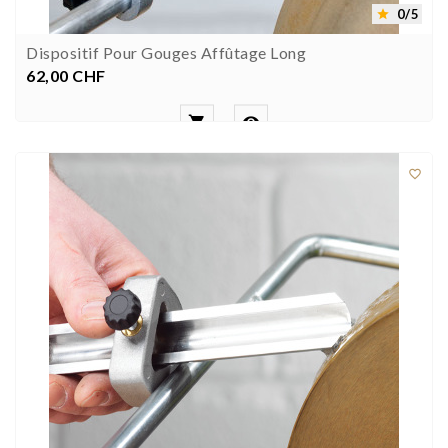
0/5

Dispositif Pour Gouges Affûtage Long
62,00 CHF
Prezzo


