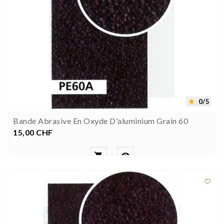
0/5

Bande Abrasive En Oxyde D'aluminium Grain 60
15,00 CHF
Prezzo


