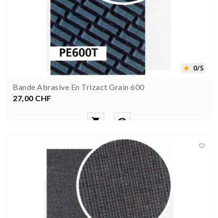
0/5

Bande Abrasive En Trizact Grain 600
27,00 CHF
Prezzo


