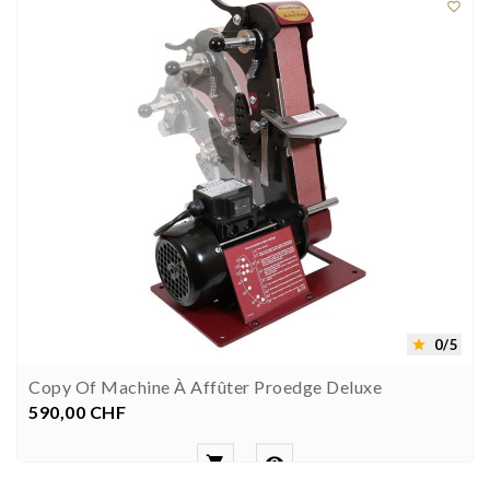

0/5

Copy Of Machine À Affûter Proedge Deluxe
590,00 CHF
Prezzo

