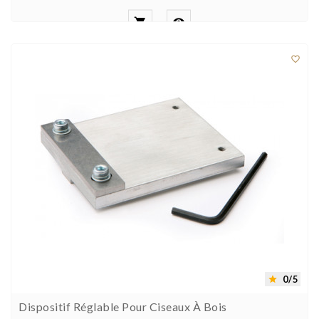



0/5

Dispositif Réglable Pour Ciseaux À Bois