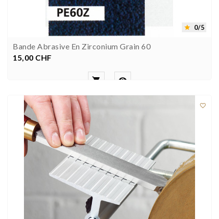
0/5

Bande Abrasive En Zirconium Grain 60
15,00 CHF
Prezzo


