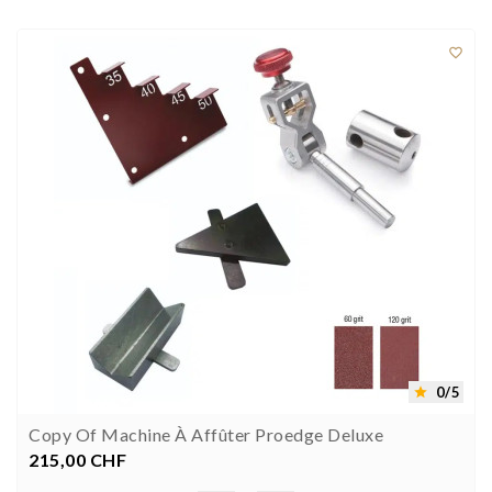

0/5

Copy Of Machine À Affûter Proedge Deluxe
215,00 CHF
Prezzo