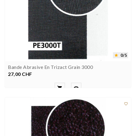
0/5

Bande Abrasive En Trizact Grain 3000
27,00 CHF
Prezzo


