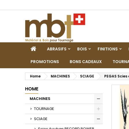
M
(
C
A
add_circle_outline
((
De
No
dei
HOME
ABRASIFS
BOIS
FINITIONS
PROMOTIONS
BONS CADEAUX
TOURNA
Home
MACHINES
SCIAGE
PEGAS Scies 
HOME
MACHINES
Toggle
TOURNAGE
Toggle
SCIAGE
Toggle
Scies à ruban RECORD POWER