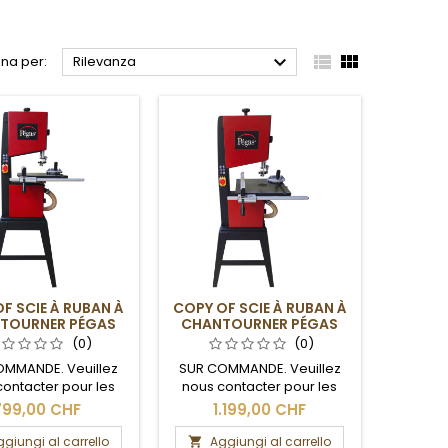



na per:
Rilevanza
F SCIE À RUBAN À
COPY OF SCIE À RUBAN À
TOURNER PÉGAS
CHANTOURNER PÉGAS
(0)
(0)
OMMANDE. Veuillez
SUR COMMANDE. Veuillez
contacter pour les
nous contacter pour les
 de livraison et les
délais de livraison et les
799,00 CHF
1.199,00 CHF
frais de port.
frais de port.
giungi al carrello
Aggiungi al carrello
