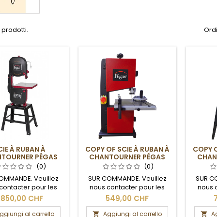
 prodotti.
Ordi
CIE À RUBAN À
COPY OF SCIE À RUBAN À
COPY O
TOURNER PÉGAS
CHANTOURNER PÉGAS
CHAN
(0)
(0)
OMMANDE. Veuillez
SUR COMMANDE. Veuillez
SUR C
contacter pour les
nous contacter pour les
nous 
 de livraison et les
délais de livraison et les
délais
.850,00 CHF
549,00 CHF
frais de port.
frais de port.
ggiungi al carrello
Aggiungi al carrello
Ag

