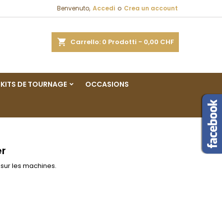
Benvenuto,
Accedi
o
Crea un account
×
×
×
×
a
Carrello
0
Prodotti -
0,00 CHF
sta
KITS DE TOURNAGE
OCCASIONS
)
i
i
er
 sur les machines.