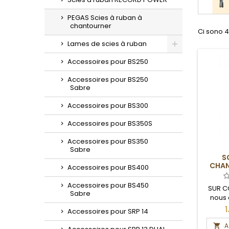
PEGAS Scies à ruban à
chantourner
Ci sono 4
Lames de scies à ruban
Toggle
Accessoires pour BS250
Accessoires pour BS250
Sabre
Accessoires pour BS300
Accessoires pour BS350S
Accessoires pour BS350
Sabre
S
CHAN
Accessoires pour BS400
Accessoires pour BS450
SUR C
Sabre
nous 
délais
1
Accessoires pour SRP 14
A
