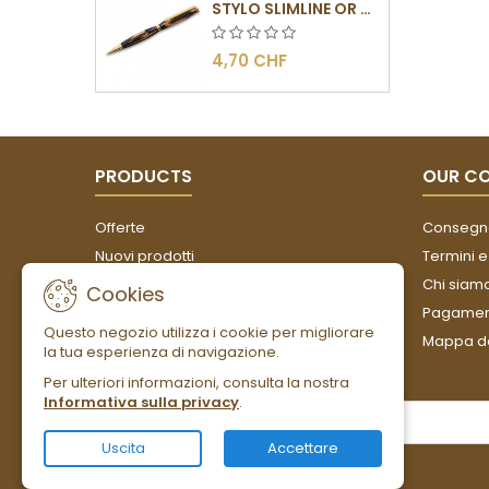
STYLO SLIMLINE OR - BARRETTE PLATE
4,70 CHF
PRODUCTS
OUR C
Offerte
Consegn
Nuovi prodotti
Termini e
Più venduti
Chi siam
Cookies
Pagament
Questo negozio utilizza i cookie per migliorare
Mappa de
la tua esperienza di navigazione.
Per ulteriori informazioni, consulta la nostra
Informativa sulla privacy
.
NEWSLETTER
Uscita
Accettare