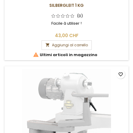
SILBERGLEIT 1 KG
(0)
Facile à utiliser !
43,00 CHF
Aggiungi al carrello


Ultimi articoli in magazzino
favorite_border