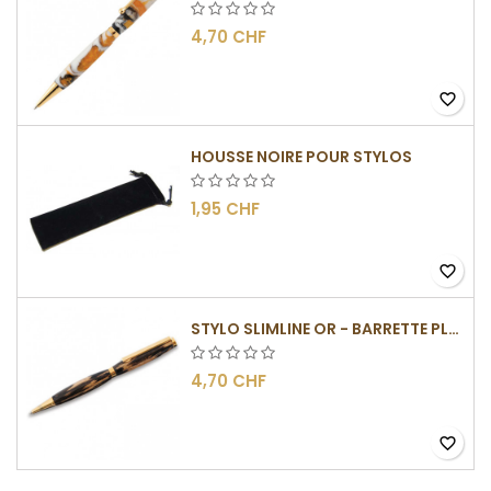
4,70 CHF
favorite_border
HOUSSE NOIRE POUR STYLOS
1,95 CHF
favorite_border
STYLO SLIMLINE OR - BARRETTE PLATE
4,70 CHF
favorite_border