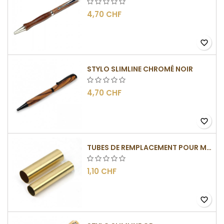
4,70 CHF
favorite_border
STYLO SLIMLINE CHROMÉ NOIR
4,70 CHF
favorite_border
TUBES DE REMPLACEMENT POUR MÉCANISMES SLIMLINE
1,10 CHF
favorite_border