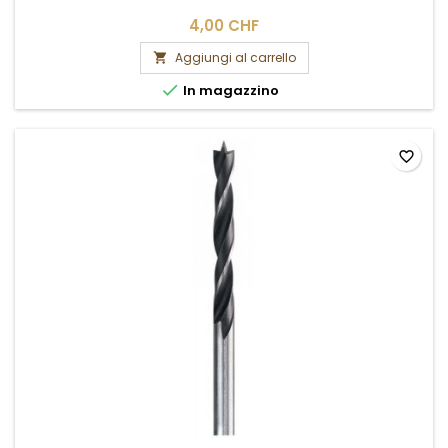
4,00 CHF
Aggiungi al carrello


In magazzino
favorite_border