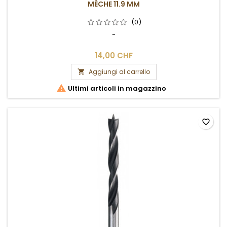
MÈCHE 11.9 MM
(0)
-
14,00 CHF
Aggiungi al carrello


Ultimi articoli in magazzino
favorite_border