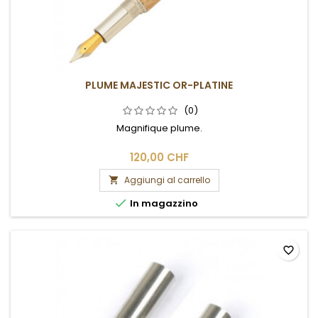
PLUME MAJESTIC OR-PLATINE
(0)
Magnifique plume.
120,00 CHF
Aggiungi al carrello


In magazzino
favorite_border