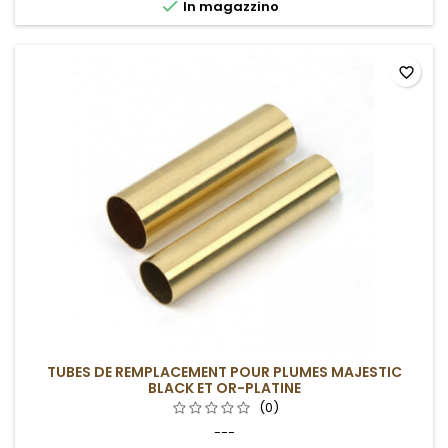

In magazzino
favorite_border
TUBES DE REMPLACEMENT POUR PLUMES MAJESTIC
BLACK ET OR-PLATINE
(0)
---