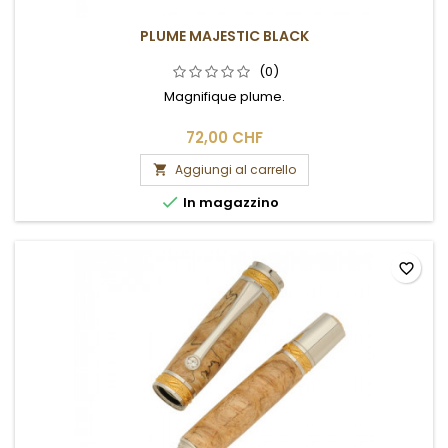
PLUME MAJESTIC BLACK
(0)
Magnifique plume.
72,00 CHF
Aggiungi al carrello


In magazzino
favorite_border