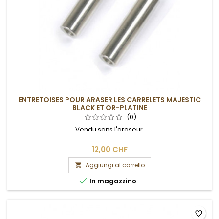
ENTRETOISES POUR ARASER LES CARRELETS MAJESTIC
BLACK ET OR-PLATINE
(0)
Vendu sans l'araseur.
12,00 CHF
Aggiungi al carrello


In magazzino
favorite_border