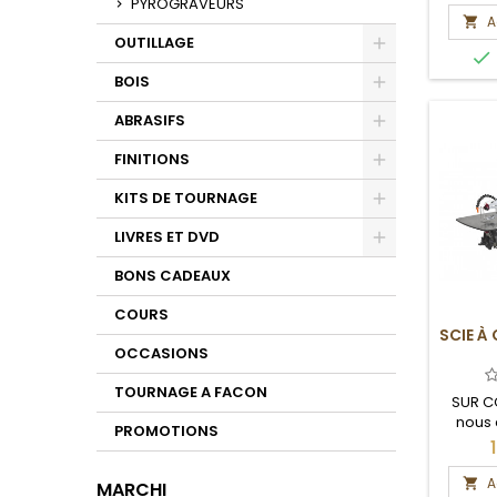
PYROGRAVEURS
A

OUTILLAGE

Toggle
BOIS
Toggle
ABRASIFS
Toggle
FINITIONS
Toggle
KITS DE TOURNAGE
Toggle
LIVRES ET DVD
Toggle
BONS CADEAUX
COURS
SCIE À
OCCASIONS
TOURNAGE A FACON
SUR C
nous 
PROMOTIONS
délais
A

MARCHI