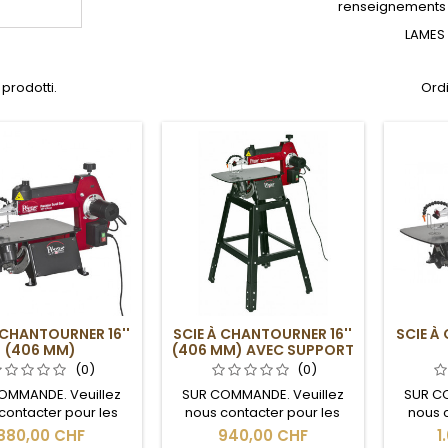
renseignements s
LAMES
 prodotti.
Ordi
 CHANTOURNER 16''
SCIE À CHANTOURNER 16''
SCIE À
(406 MM)
(406 MM) AVEC SUPPORT
(0)
(0)
OMMANDE. Veuillez
SUR COMMANDE. Veuillez
SUR C
contacter pour les
nous contacter pour les
nous 
 de livraison et les
délais de livraison et les
délais
880,00 CHF
940,00 CHF
1