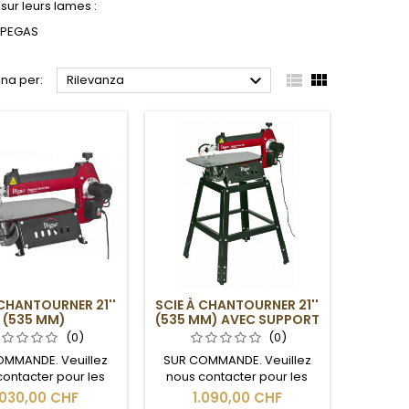
ur leurs lames :
 PEGAS



na per:
Rilevanza
 CHANTOURNER 21''
SCIE À CHANTOURNER 21''
(535 MM)
(535 MM) AVEC SUPPORT
(0)
(0)
OMMANDE. Veuillez
SUR COMMANDE. Veuillez
contacter pour les
nous contacter pour les
 de livraison et les
délais de livraison et les
.030,00 CHF
1.090,00 CHF