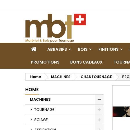
M
(
C
A
add_circle_outline
((
De
No
dei
HOME
ABRASIFS
BOIS
FINITIONS
PROMOTIONS
BONS CADEAUX
TOURNA
Home
MACHINES
CHANTOURNAGE
PEG
HOME
MACHINES
Toggle
TOURNAGE
Toggle
SCIAGE
Toggle
ASPIRATION