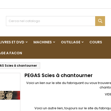
y wishlists
(modalTitle))
rea lista dei desideri
ccedi
Cerc
Create new list
confirmMessage))
vi avere effettuato l'accesso per salvare dei prodotti nella tua li
me lista dei desideri
 desideri.
LIVRES ET DVD
MACHINES
OUTILLAGE
COURS
((cancelText))
((modalDeleteText)
Annulla
Acced
GE A FACON
Annulla
Crea lista dei desider
AS Scies à chantourner
PEGAS Scies à chantourner
Voici un lien sur le site du fabriquant ou vous trouve
chanto
VID
Voici un autre lien, toujours sur le site du fab