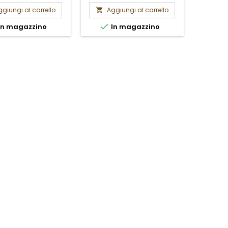
frais de port.
frais de port.
giungi al carrello
Aggiungi al carrello


In magazzino
In magazzino