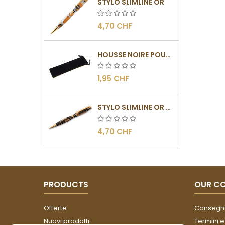
STYLO SLIMLINE OR
4,70 CHF
HOUSSE NOIRE POUR STYLOS
1,95 CHF
STYLO SLIMLINE OR - BARRETTE PLATE
4,70 CHF
PRODUCTS
OUR C
Offerte
Consegn
Nuovi prodotti
Termini e