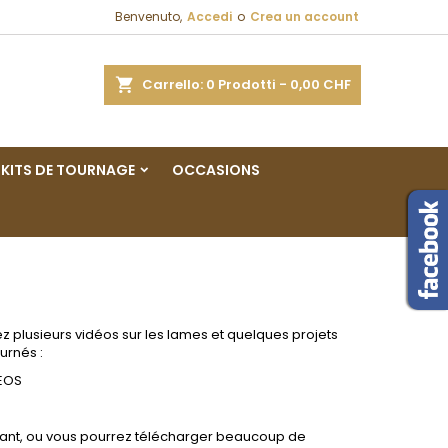
Benvenuto,
Accedi
o
Crea un account
×
×
×
×
a
Carrello
0
Prodotti -
0,00 CHF
sta
KITS DE TOURNAGE
OCCASIONS
)
i
i
rez plusieurs vidéos sur les lames et quelques projets
urnés :
EOS
riquant, ou vous pourrez télécharger beaucoup de