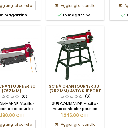
frais de port.
frais de port.
ggiungi al carrello
Aggiungi al carrello
Ag




In magazzino
In magazzino
 CHANTOURNER 30''
SCIE À CHANTOURNER 30''
(762 MM)
(762 MM) AVEC SUPPORT
(0)
(0)
OMMANDE. Veuillez
SUR COMMANDE. Veuillez
contacter pour les
nous contacter pour les
 de livraison et les
délais de livraison et les
1.190,00 CHF
1.245,00 CHF
frais de port.
frais de port.
ggiungi al carrello
Aggiungi al carrello
