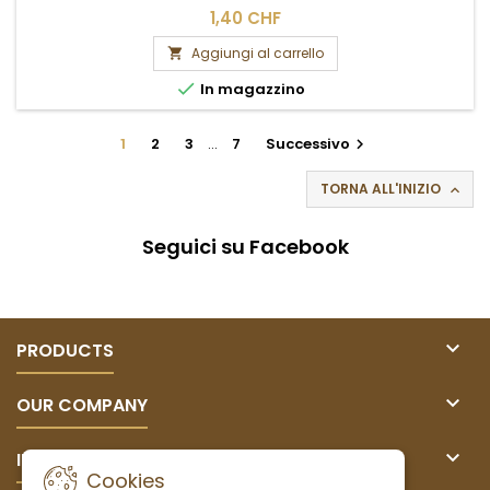
1,40 CHF
Aggiungi al carrello


In magazzino
1
2
3
…
7
Successivo

TORNA ALL'INIZIO

Seguici su Facebook

PRODUCTS

OUR COMPANY

IL TUO ACCOUNT
Cookies