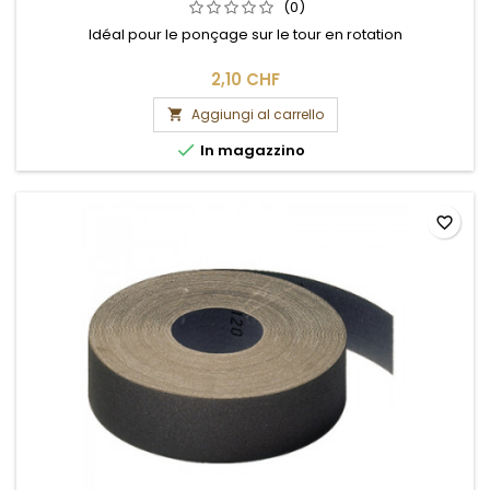
(0)
Idéal pour le ponçage sur le tour en rotation
2,10 CHF
Aggiungi al carrello


In magazzino
favorite_border