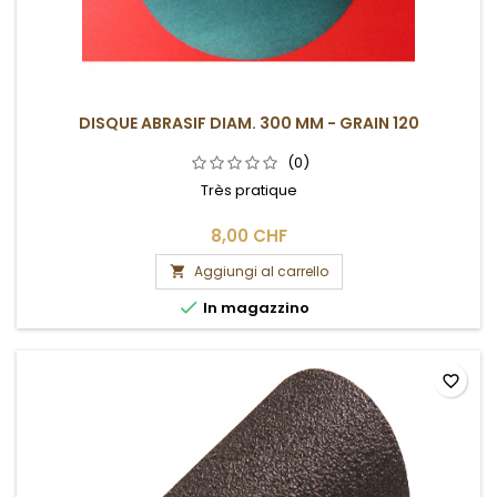
DISQUE ABRASIF DIAM. 300 MM - GRAIN 120
(0)
Très pratique
8,00 CHF
Aggiungi al carrello


In magazzino
favorite_border