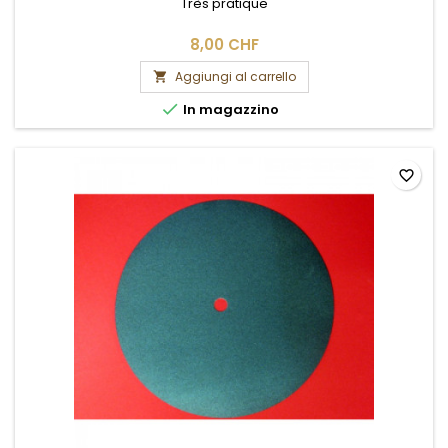
Très pratique
8,00 CHF
Aggiungi al carrello


In magazzino
favorite_border