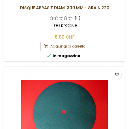
DISQUE ABRASIF DIAM. 300 MM - GRAIN 220
(0)
Très pratique
8,00 CHF
Aggiungi al carrello


In magazzino
favorite_border