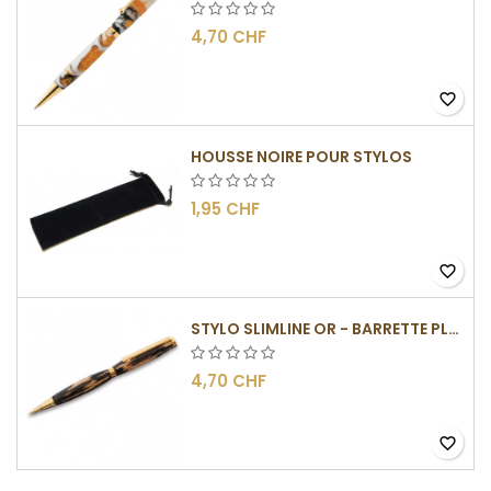
4,70 CHF
favorite_border
HOUSSE NOIRE POUR STYLOS
1,95 CHF
favorite_border
STYLO SLIMLINE OR - BARRETTE PLATE
4,70 CHF
favorite_border