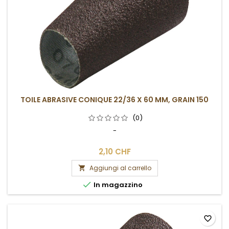
TOILE ABRASIVE CONIQUE 22/36 X 60 MM, GRAIN 150
(0)
-
2,10 CHF
Aggiungi al carrello


In magazzino
favorite_border