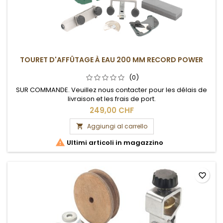
TOURET D'AFFÛTAGE À EAU 200 MM RECORD POWER
(0)
SUR COMMANDE. Veuillez nous contacter pour les délais de
livraison et les frais de port.
249,00 CHF
Aggiungi al carrello


Ultimi articoli in magazzino
favorite_border