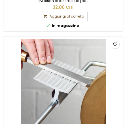
livraison et les frais de port.
32,00 CHF
Aggiungi al carrello


In magazzino
favorite_border