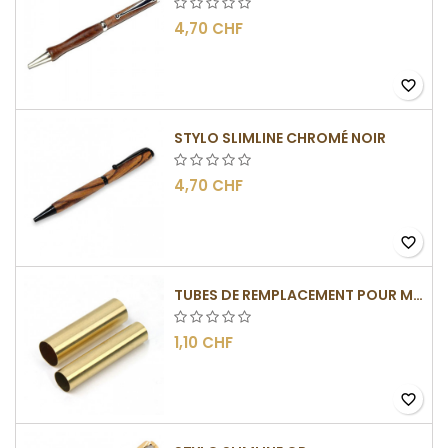
4,70 CHF
favorite_border
STYLO SLIMLINE CHROMÉ NOIR
4,70 CHF
favorite_border
TUBES DE REMPLACEMENT POUR MÉCANISMES SLIMLINE
1,10 CHF
favorite_border