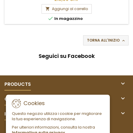
Aggiungi al carrello


In magazzino
TORNA ALL'INIZIO

Seguici su Facebook

PRODUCTS

OUR COMPANY
Cookies

IL TUO ACCOUNT
Questo negozio utilizza i cookie per migliorare
la tua esperienza di navigazione.
Per ulteriori informazioni, consulta la nostra
NEWSLETTER
Informativa sulla privacy
.