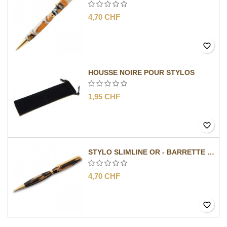
4,70 CHF
favorite_border
HOUSSE NOIRE POUR STYLOS
1,95 CHF
favorite_border
STYLO SLIMLINE OR - BARRETTE PLATE
4,70 CHF
favorite_border