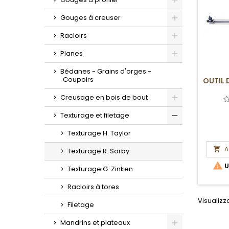
Toggle
Gouges à creuser
Toggle
Racloirs
Toggle
Planes
Toggle
Bédanes - Grains d'orges -
Coupoirs
OUTIL
Creusage en bois de bout
Toggle
Texturage et filetage
Toggle
Texturage H. Taylor
A

Texturage R. Sorby

U
Texturage G. Zinken
Racloirs à tores
Visualizza
Filetage
Mandrins et plateaux