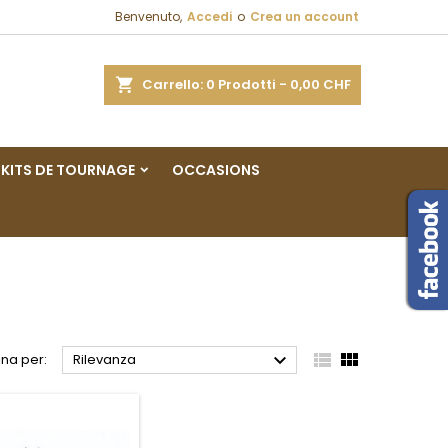
Benvenuto,
Accedi
o
Crea un account
×
×
×
×
a
Carrello
0
Prodotti -
0,00 CHF
sta
KITS DE TOURNAGE
OCCASIONS
)
i
i



na per:
Rilevanza