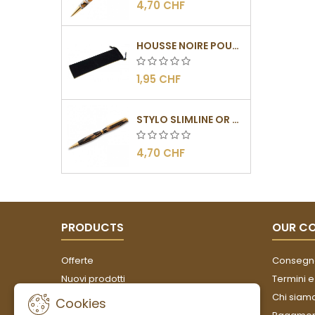
4,70 CHF
HOUSSE NOIRE POUR STYLOS
1,95 CHF
STYLO SLIMLINE OR - BARRETTE PLATE
4,70 CHF
PRODUCTS
OUR C
Offerte
Consegn
Nuovi prodotti
Termini e
Più venduti
Chi siam
Cookies