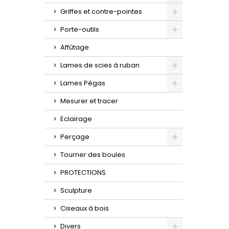
Toggle
Griffes et contre-pointes
Toggle
Porte-outils
Toggle
Affûtage
Lames de scies à ruban
Toggle
Lames Pégas
Toggle
Mesurer et tracer
Eclairage
Perçage
Toggle
Tourner des boules
PROTECTIONS
Sculpture
Ciseaux à bois
Divers