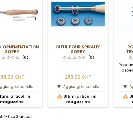
 D'ORNEMENTATION
OUTIL POUR SPIRALES
RO
SORBY
SORBY
TE
(0)
(0)
-
-
Pour un
aspec
88,00 CHF
259,00 CHF
ggiungi al carrello
Aggiungi al carrello
Ag




ltimi articoli in
Ultimi articoli in
Ul
magazzino
magazzino
ti 1-3 su 3 articoli