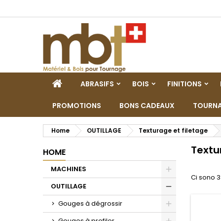
M
(
C
A
add_circle_outline
((
De
No
dei
HOME
ABRASIFS
BOIS
FINITIONS
PROMOTIONS
BONS CADEAUX
TOURNA
Home
OUTILLAGE
Texturage et filetage
Textu
HOME
MACHINES
Ci sono 3
Toggle
OUTILLAGE
Toggle
Gouges à dégrossir
Toggle
Gouges à profiler