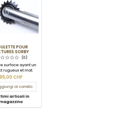
ULETTE POUR
XTURES SORBY
(0)
e surface ayant un
t rugueux et mat.
95,00 CHF
giungi al carrello
timi articoli in
magazzino