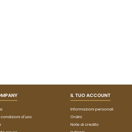
OMPANY
IL TUO ACCOUNT
a
Informazioni personali
 condizioni d'uso
Ordini
o
Note di credito