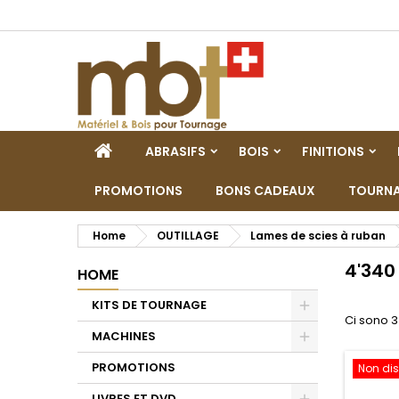
M
(
C
A
add_circle_outline
((
De
No
dei
HOME
ABRASIFS
BOIS
FINITIONS
PROMOTIONS
BONS CADEAUX
TOURNA
Home
OUTILLAGE
Lames de scies à ruban
4'34
HOME
KITS DE TOURNAGE
Ci sono 3
Toggle
MACHINES
Toggle
PROMOTIONS
Non dis
LIVRES ET DVD