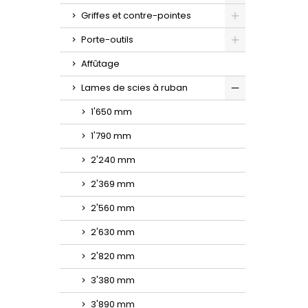
Toggle
Griffes et contre-pointes
Toggle
Porte-outils
Toggle
Affûtage
Lames de scies à ruban
Toggle
1'650 mm
1'790 mm
2'240 mm
2'369 mm
2'560 mm
2'630 mm
2'820 mm
3'380 mm
3'890 mm