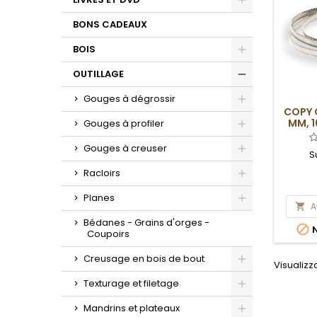
Toggle
BONS CADEAUX
BOIS
Toggle
OUTILLAGE
Toggle
Gouges à dégrossir
COPY 
Toggle
MM, 1
Gouges à profiler
Toggle
Gouges à creuser
S
Toggle
Racloirs
Toggle
Planes
A

Toggle
Bédanes - Grains d'orges -

N
Coupoirs
Creusage en bois de bout
Visualizza
Toggle
Texturage et filetage
Toggle
Mandrins et plateaux