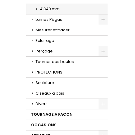
4'340 mm
Lames Pégas
Toggle
Mesurer et tracer
Eclairage
Perçage
Toggle
Tourner des boules
PROTECTIONS
Sculpture
Ciseaux à bois
Divers
Toggle
TOURNAGE A FACON
OCCASIONS