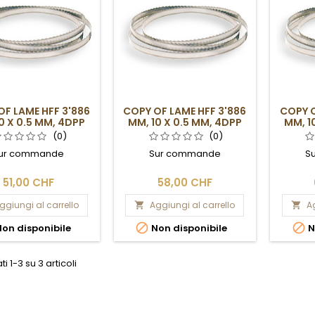
OF LAME HFF 3'886
COPY OF LAME HFF 3'886
COPY O
0 X 0.5 MM, 4DPP
MM, 10 X 0.5 MM, 4DPP
MM, 1
(0)
(0)
ur commande
Sur commande
S
51,00 CHF
58,00 CHF
ggiungi al carrello
Aggiungi al carrello
Ag




on disponibile
Non disponibile
N
ti 1-3 su 3 articoli