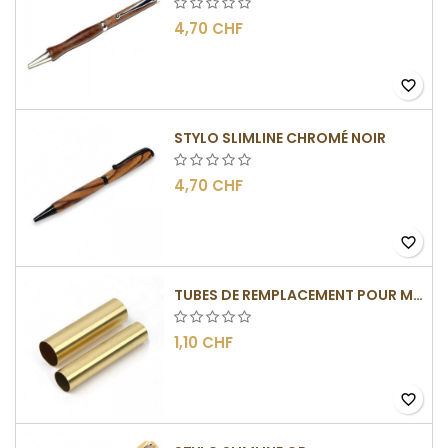
4,70 CHF
favorite_border
STYLO SLIMLINE CHROMÉ NOIR
4,70 CHF
favorite_border
TUBES DE REMPLACEMENT POUR MÉCANISMES SLIMLINE
1,10 CHF
favorite_border