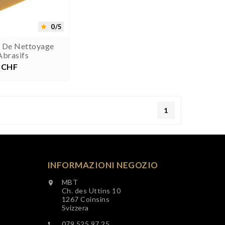


0/5

 De Nettoyage
Abrasifs
 CHF
Prezzo
1
INFORMAZIONI NEGOZIO
MBT

Ch. des Uttins 10
1267 Coinsins
Svizzera
079 525 97 25
