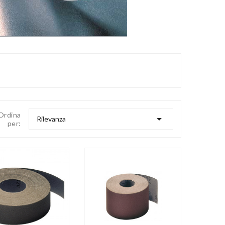
Ordina

Rilevanza
per:





