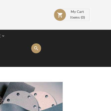
My Cart

Items
(0)
E
