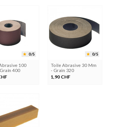






0/5
0/5


 Abrasive 100
Toile Abrasive 30 Mm
Grain 400
- Grain 320
CHF
rezzo
1,90 CHF
Prezzo
