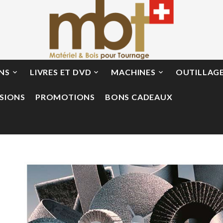
ONS
LIVRES ET DVD
MACHINES
OUTILLAG



SIONS
PROMOTIONS
BONS CADEAUX