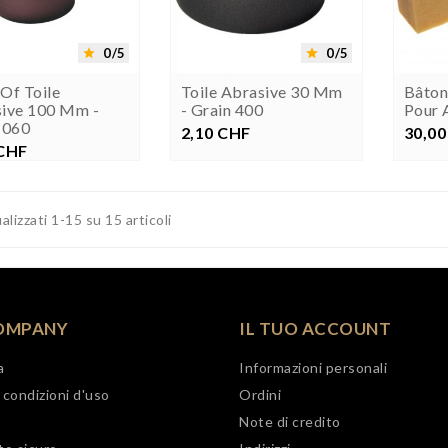




0/5
0/5


Of Toile
Toile Abrasive 30 Mm
Bâton
ive 100 Mm -
- Grain 400
Pour 
 060
2,10 CHF
Prezzo
30,00
 CHF
rezzo
alizzati 1-15 su 15 articoli
OMPANY
IL TUO ACCOUNT
a
Informazioni personali
 condizioni d'uso
Ordini
o
Note di credito