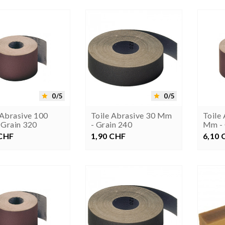






0/5
0/5


 Abrasive 100
Toile Abrasive 30 Mm
Toile
Grain 320
- Grain 240
Mm - 
 CHF
rezzo
1,90 CHF
Prezzo
6,10 
P

