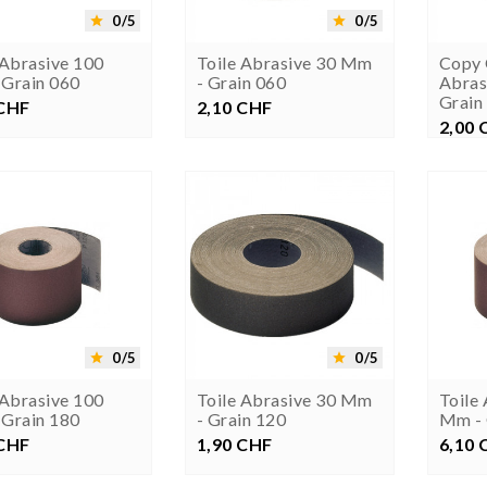
0/5
0/5


 Abrasive 100
Toile Abrasive 30 Mm
Copy 
Grain 060
- Grain 060
Abras
Grain
 CHF
rezzo
2,10 CHF
Prezzo
2,00 
P






0/5
0/5


 Abrasive 100
Toile Abrasive 30 Mm
Toile
Grain 180
- Grain 120
Mm - 
 CHF
rezzo
1,90 CHF
Prezzo
6,10 
P