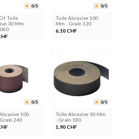
0/5
0/5


Of Toile
Toile Abrasive 100
ive 30 Mm -
Mm - Grain 120
 060
6,10 CHF
Prezzo
CHF
rezzo






0/5
0/5


 Abrasive 100
Toile Abrasive 30 Mm
Grain 240
- Grain 180
CHF
rezzo
1,90 CHF
Prezzo