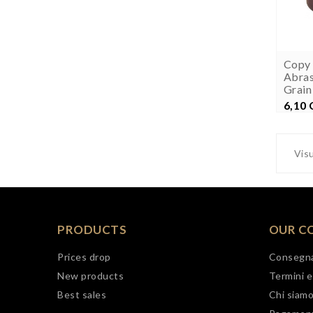
Copy 
Abras
Grain
6,10
P
Visu
PRODUCTS
OUR C
Prices drop
Consegn
New products
Termini e
Best sales
Chi siam