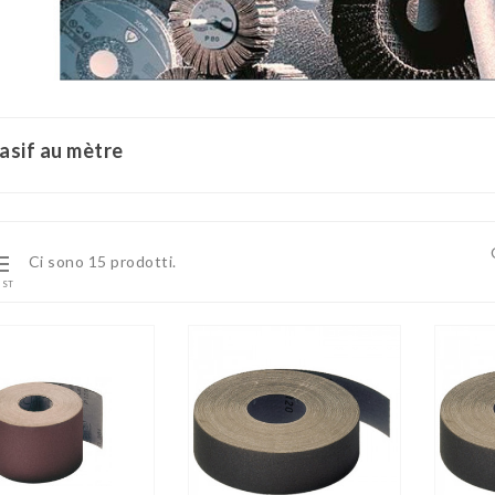
asif au mètre

Ci sono 15 prodotti.
IST





