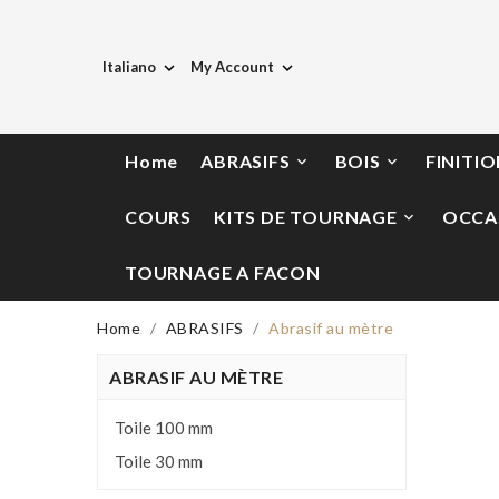
Italiano
My Account


Home
ABRASIFS
BOIS
FINITI


COURS
KITS DE TOURNAGE
OCCA

TOURNAGE A FACON
Home
ABRASIFS
Abrasif au mètre
ABRASIF AU MÈTRE
Toile 100 mm
Toile 30 mm