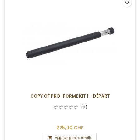
favorite_border
COPY OF PRO-FORME KIT 1 - DÉPART
(0)
225,00 CHF
Aggiungi al carrello
