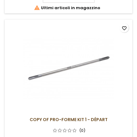

Ultimi articoli in magazzino
favorite_border
COPY OF PRO-FORME KIT 1 - DÉPART
(0)