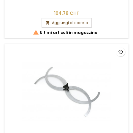
164,78 CHF
Aggiungi al carrello


Ultimi articoli in magazzino
favorite_border