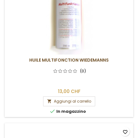
HUILE MULTIFONCTION WIEDEMANNS
(0)
13,00 CHF
Aggiungi al carrello


In magazzino
favorite_border