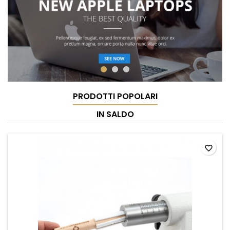
PRODOTTI POPOLARI
IN SALDO
favorite_border