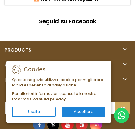
Seguici su Facebook

PRODUCTS

OUR COMPANY
Cookies

IL TUO ACCOUNT
Questo negozio utilizza i cookie per migliorare
la tua esperienza di navigazione.
Per ulteriori informazioni, consulta la nostra
NEWSLETTER
Informativa sulla privacy
.
Uscita
Accettare
Facebook
Twitter
YouTube
Pinterest
Instagram