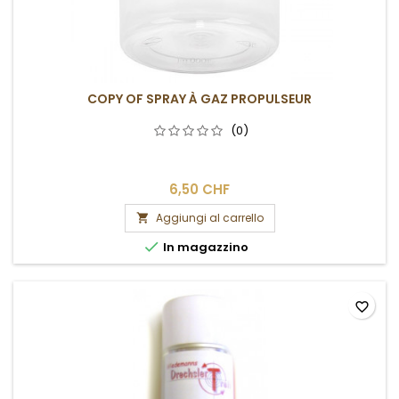
COPY OF SPRAY À GAZ PROPULSEUR
(0)
6,50 CHF
Aggiungi al carrello


In magazzino
favorite_border