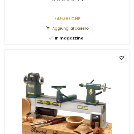
749,00 CHF
Aggiungi al carrello


In magazzino
favorite_border