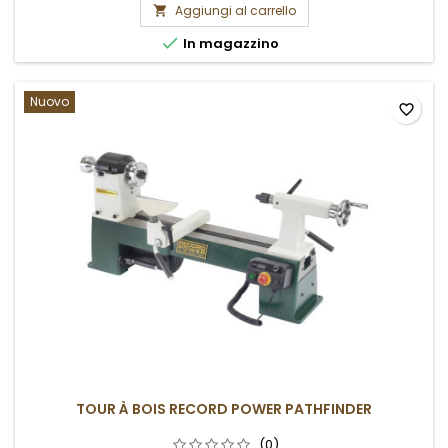
Aggiungi al carrello


In magazzino
Nuovo
favorite_border
TOUR À BOIS RECORD POWER PATHFINDER
(0)