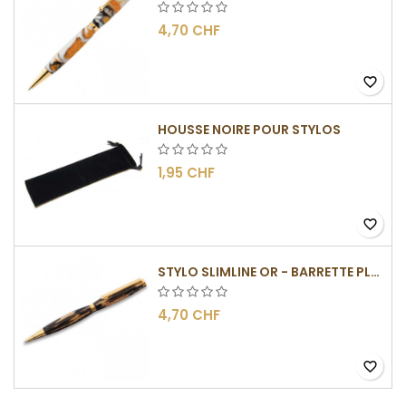
4,70 CHF
favorite_border
HOUSSE NOIRE POUR STYLOS
1,95 CHF
favorite_border
STYLO SLIMLINE OR - BARRETTE PLATE
4,70 CHF
favorite_border