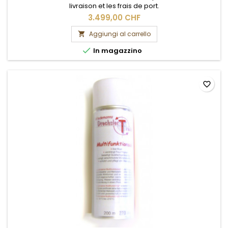
livraison et les frais de port.
3.499,00 CHF
Aggiungi al carrello


In magazzino
favorite_border