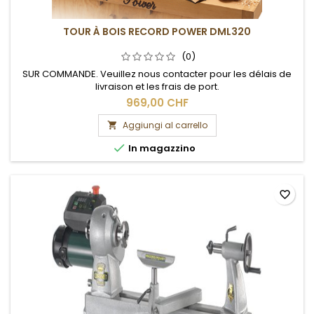
TOUR À BOIS RECORD POWER DML320
(0)
SUR COMMANDE. Veuillez nous contacter pour les délais de
livraison et les frais de port.
969,00 CHF
Aggiungi al carrello


In magazzino
favorite_border