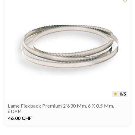

0/5

Lame Flexback Premium 2'630 Mm, 6 X 0.5 Mm,
6DPP
46,00 CHF
Prezzo

