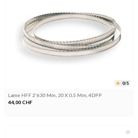
0/5

Lame HFF 2'630 Mm, 20 X 0.5 Mm, 4DPP
44,00 CHF
Prezzo


