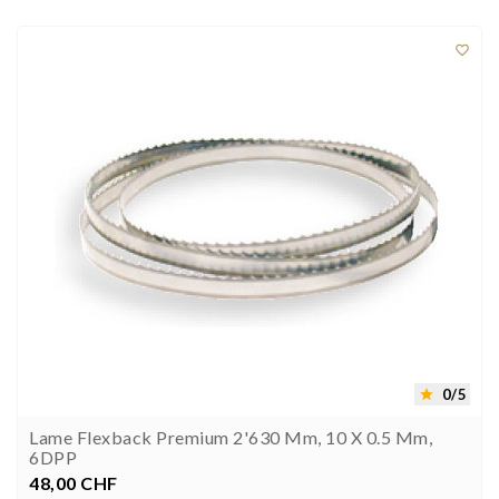



0/5

Lame Flexback Premium 2'630 Mm, 10 X 0.5 Mm,
6DPP
48,00 CHF
Prezzo