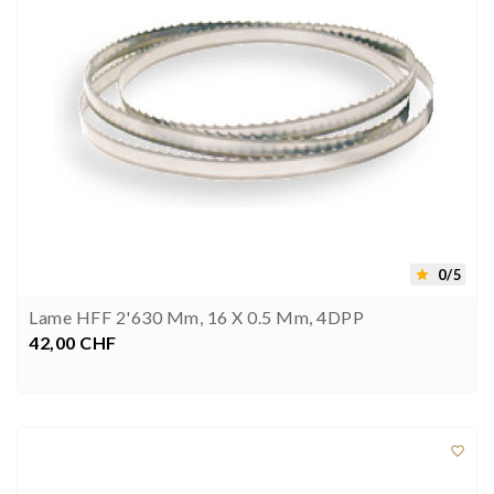
0/5

Lame HFF 2'630 Mm, 16 X 0.5 Mm, 4DPP
42,00 CHF
Prezzo


