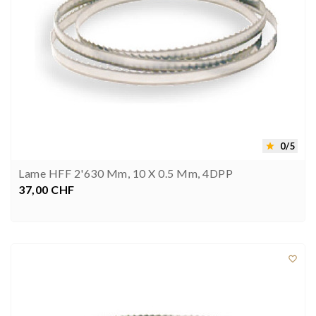
0/5

Lame HFF 2'630 Mm, 10 X 0.5 Mm, 4DPP
37,00 CHF
Prezzo


