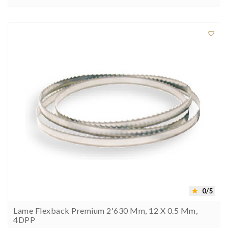



0/5

Lame Flexback Premium 2'630 Mm, 12 X 0.5 Mm,
4DPP