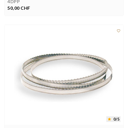
4DPP
50,00 CHF
Prezzo



0/5
