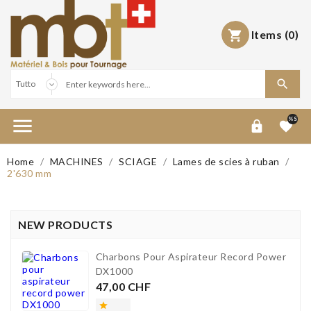
Items
(0)



%S


Home
MACHINES
SCIAGE
Lames de scies à ruban
2'630 mm
NEW PRODUCTS
Charbons Pour Aspirateur Record Power
DX1000
Prezzo
47,00 CHF
