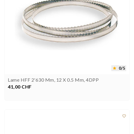
0/5

Lame HFF 2'630 Mm, 12 X 0.5 Mm, 4DPP
41,00 CHF
Prezzo


