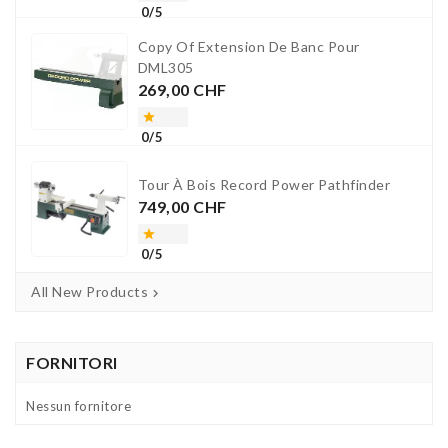
0/5
Copy Of Extension De Banc Pour
DML305
Prezzo
269,00 CHF

0/5
Tour À Bois Record Power Pathfinder
Prezzo
749,00 CHF

0/5
All New Products

FORNITORI
Nessun fornitore