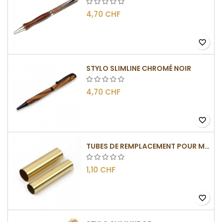
4,70 CHF
favorite_border
STYLO SLIMLINE CHROMÉ NOIR
4,70 CHF
favorite_border
TUBES DE REMPLACEMENT POUR MÉCANISMES SLIMLINE
1,10 CHF
favorite_border