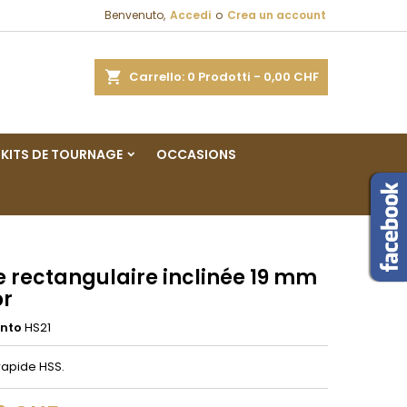
Benvenuto,
Accedi
o
Crea un account
×
×
×
a
Carrello
0
Prodotti -
0,00 CHF
sta
KITS DE TOURNAGE
OCCASIONS
i
i
e rectangulaire inclinée 19 mm
or
ento
HS21
rapide HSS.