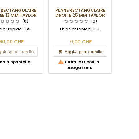
 RECTANGULAIRE
PLANE RECTANGULAIRE
PLAN
NÉE 13 MM TAYLOR
DROITE 25 MM TAYLOR
(0)
(0)
cier rapide HSS.
En acier rapide HSS.
En ac
60,00 CHF
71,00 CHF
giungi al carrello
Aggiungi al carrello
Ag




on disponibile
Ultimi articoli in
I
magazzino