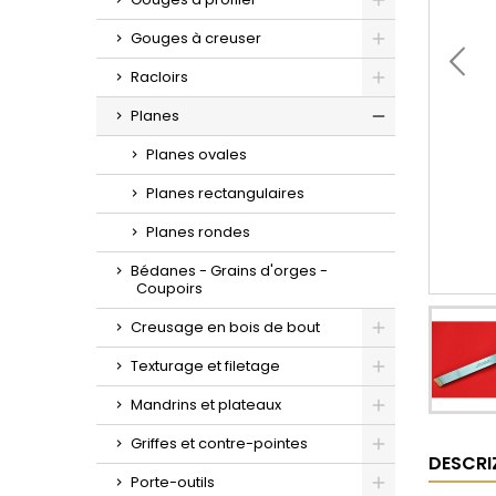
Toggle
Gouges à creuser
Toggle
Racloirs
Toggle
Planes
Toggle
Planes ovales
Planes rectangulaires
Planes rondes
Bédanes - Grains d'orges -
Coupoirs
Creusage en bois de bout
Toggle
Texturage et filetage
Toggle
Mandrins et plateaux
Toggle
Griffes et contre-pointes
DESCRI
Toggle
Porte-outils