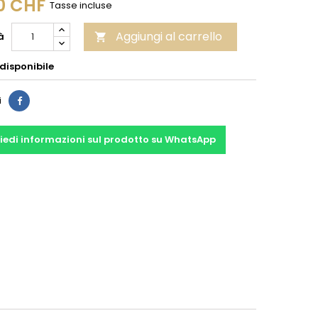
0 CHF
Tasse incluse
Aggiungi al carrello
à

disponibile
Condividi
i
iedi informazioni sul prodotto su WhatsApp