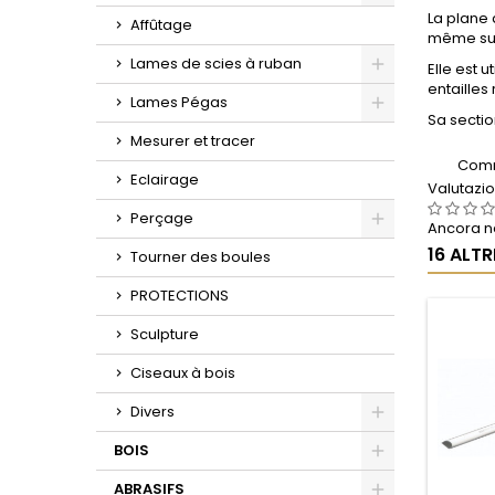
Toggle
La plane 
Affûtage
même sur 
Lames de scies à ruban
Elle est 
entailles
Toggle
Lames Pégas
Sa sectio
Toggle
Mesurer et tracer
Comm
Eclairage
Valutazi
Perçage
Ancora ne
Toggle
16 ALT
Tourner des boules
PROTECTIONS
Sculpture
Ciseaux à bois
Divers
Toggle
BOIS
Toggle
ABRASIFS