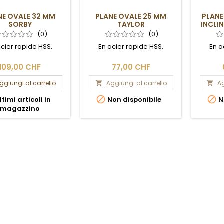
NE OVALE 32 MM
PLANE OVALE 25 MM
PLANE
SORBY
TAYLOR
INCLI
(0)
(0)
acier rapide HSS.
En acier rapide HSS.
En a
109,00 CHF
77,00 CHF
ggiungi al carrello
Aggiungi al carrello
Ag




ltimi articoli in
Non disponibile
N
magazzino