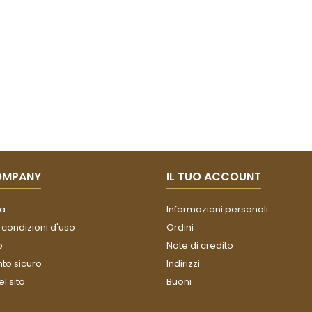
OMPANY
IL TUO ACCOUNT
a
Informazioni personali
 condizioni d'uso
Ordini
o
Note di credito
o sicuro
Indirizzi
l sito
Buoni