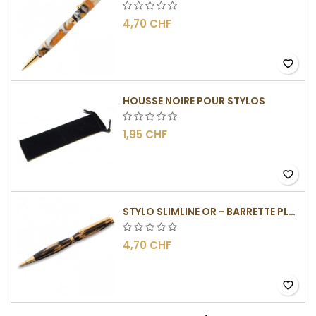
4,70 CHF
favorite_border
HOUSSE NOIRE POUR STYLOS
1,95 CHF
favorite_border
STYLO SLIMLINE OR - BARRETTE PLATE
4,70 CHF
favorite_border