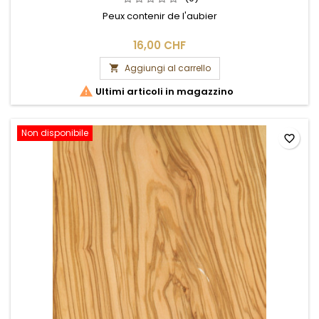
Peux contenir de l'aubier
16,00 CHF
Aggiungi al carrello


Ultimi articoli in magazzino
Non disponibile
favorite_border