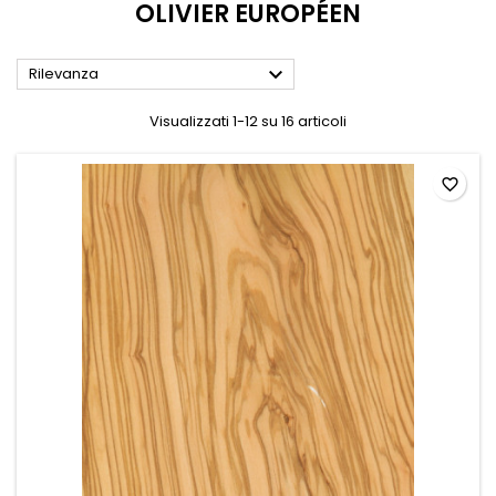
OLIVIER EUROPÉEN

Rilevanza
Visualizzati 1-12 su 16 articoli
favorite_border