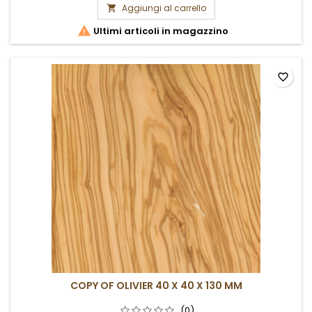
Aggiungi al carrello


Ultimi articoli in magazzino
favorite_border
COPY OF OLIVIER 40 X 40 X 130 MM
(0)