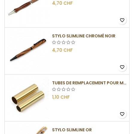
4,70 CHF
favorite_border
STYLO SLIMLINE CHROMÉ NOIR
4,70 CHF
favorite_border
TUBES DE REMPLACEMENT POUR MÉCANISMES SLIMLINE
1,10 CHF
favorite_border
STYLO SLIMLINE OR