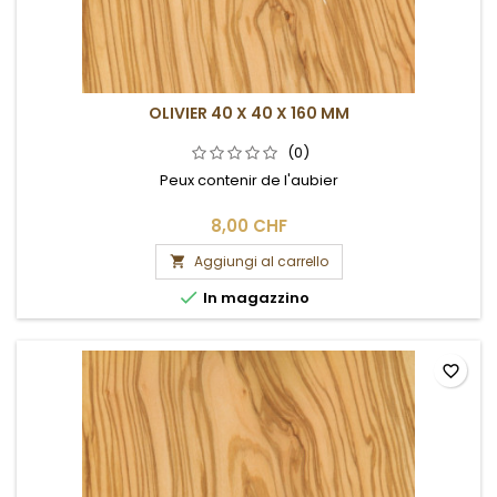
OLIVIER 40 X 40 X 160 MM
(0)
Peux contenir de l'aubier
8,00 CHF
Aggiungi al carrello


In magazzino
favorite_border