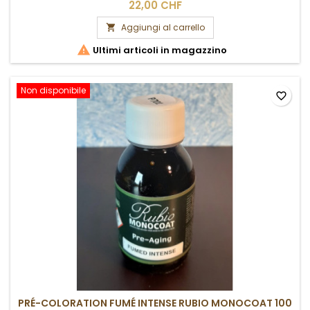
22,00 CHF
Aggiungi al carrello


Ultimi articoli in magazzino
Non disponibile
favorite_border
PRÉ-COLORATION FUMÉ INTENSE RUBIO MONOCOAT 100