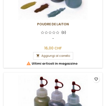
POUDRE DE LAITON
(0)
-
16,00 CHF
Aggiungi al carrello


Ultimi articoli in magazzino
favorite_border