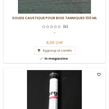
SOUDE CAUSTIQUE POUR BOIS TANNIQUES 100 ML
(0)
-
9,00 CHF
Aggiungi al carrello


In magazzino
favorite_border