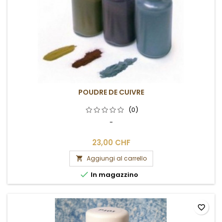
POUDRE DE CUIVRE
(0)
-
23,00 CHF
Aggiungi al carrello


In magazzino
favorite_border