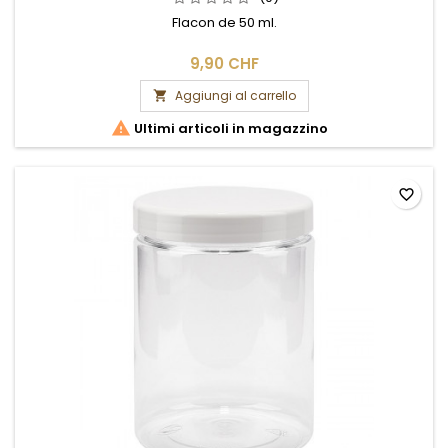
Flacon de 50 ml.
9,90 CHF
Aggiungi al carrello


Ultimi articoli in magazzino
favorite_border