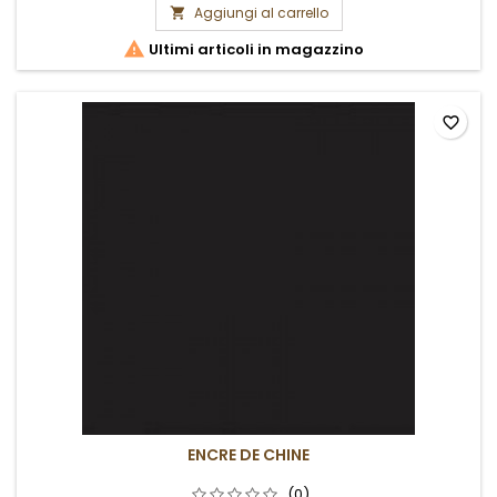
Aggiungi al carrello


Ultimi articoli in magazzino
favorite_border
ENCRE DE CHINE
(0)