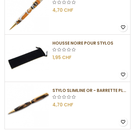
4,70 CHF
favorite_border
HOUSSE NOIRE POUR STYLOS
1,95 CHF
favorite_border
STYLO SLIMLINE OR - BARRETTE PLATE
4,70 CHF
favorite_border