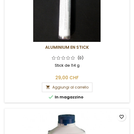
ALUMINIUM EN STICK
(0)
Stick de 114 g
29,00 CHF
Aggiungi al carrello


In magazzino
favorite_border