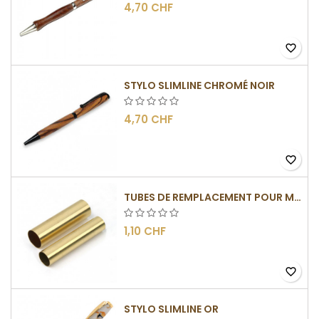
4,70 CHF
favorite_border
STYLO SLIMLINE CHROMÉ NOIR
4,70 CHF
favorite_border
TUBES DE REMPLACEMENT POUR MÉCANISMES SLIMLINE
1,10 CHF
favorite_border
STYLO SLIMLINE OR