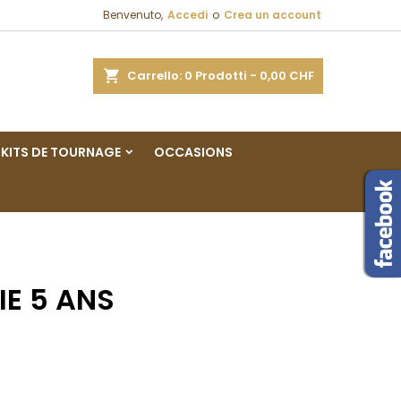
Benvenuto,
Accedi
o
Crea un account
×
×
×
×
a
Carrello
0
Prodotti -
0,00 CHF
sta
KITS DE TOURNAGE
OCCASIONS
)
i
i
E 5 ANS