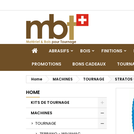
M
(
C
A
add_circle_outline
((
De
No
dei
HOME
ABRASIFS
BOIS
FINITIONS
PROMOTIONS
BONS CADEAUX
TOURNA
Home
MACHINES
TOURNAGE
STRATOS 
HOME
KITS DE TOURNAGE
Toggle
MACHINES
Toggle
TOURNAGE
Toggle
ZEBRANO - WIVAMAC