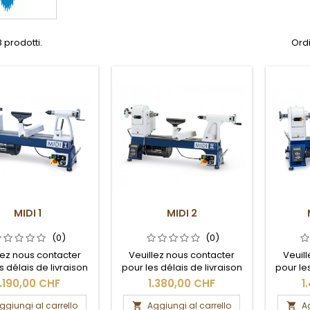
 prodotti.
Ordi
MIDI 1
MIDI 2
(0)
(0)
lez nous contacter
Veuillez nous contacter
Veuil
s délais de livraison
pour les délais de livraison
pour les
les frais de port.
et les frais de port.
et 
1.190,00 CHF
1.380,00 CHF
1
ggiungi al carrello
Aggiungi al carrello
Ag

