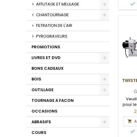
Toggle

AFFUTAGE ET MEULAGE
Toggle
CHANTOURNAGE
Toggle
FILTRATION DE L'AIR
PYROGRAVEURS
PROMOTIONS
LIVRES ET DVD
Toggle
BONS CADEAUX
BOIS
TWIST
Toggle
OUTILLAGE
Toggle
Veuil
TOURNAGE A FACON
pour le
et 
2
OCCASIONS
A

ABRASIFS
Toggle

COURS