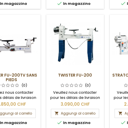


In magazzino
In magazzino
ER FU-200TV SANS
TWISTER FU-200
STRATO
PIEDS
(0)
(0)
lez nous contacter
Veuillez nous contacter
Veuil
s délais de livraison
pour les délais de livraison
pour les
les frais de port.
et les frais de port.
et 
.850,00 CHF
3.090,00 CHF
2
ggiungi al carrello
Aggiungi al carrello
Ag




In magazzino
In magazzino