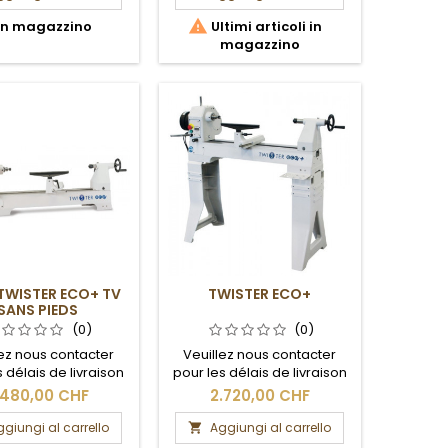

In magazzino
Ultimi articoli in
magazzino
TWISTER ECO+ TV
TWISTER ECO+
SANS PIEDS
(0)
(0)
lez nous contacter
Veuillez nous contacter
 délais de livraison
pour les délais de livraison
les frais de port.
et les frais de port.
.480,00 CHF
2.720,00 CHF
giungi al carrello
Aggiungi al carrello
