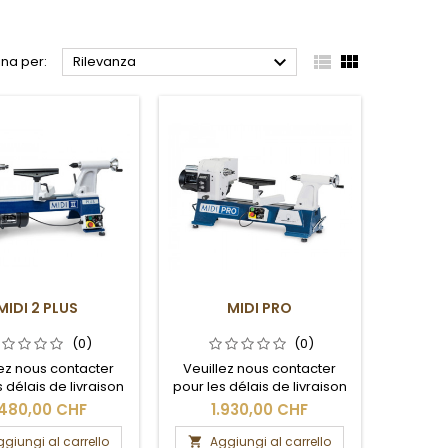



na per:
Rilevanza
MIDI 2 PLUS
MIDI PRO
(0)
(0)
lez nous contacter
Veuillez nous contacter
 délais de livraison
pour les délais de livraison
les frais de port.
et les frais de port.
.480,00 CHF
1.930,00 CHF
giungi al carrello
Aggiungi al carrello
