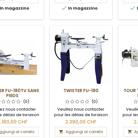


In magazzino
In magazzino
ER FU-180TV SANS
TWISTER FU-180
TOUR 
PIEDS
(0)
(0)
lez nous contacter
Veuillez nous contacter
Veuil
s délais de livraison
pour les délais de livraison
pour les
les frais de port.
et les frais de port.
et 
.180,00 CHF
2.390,00 CHF
2
ggiungi al carrello
Aggiungi al carrello
Ag

