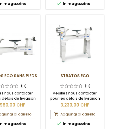

In magazzino
In magazzino
S ECO SANS PIEDS
STRATOS ECO
(0)
(0)
lez nous contacter
Veuillez nous contacter
 délais de livraison
pour les délais de livraison
les frais de port.
et les frais de port.
.980,00 CHF
3.230,00 CHF
giungi al carrello
Aggiungi al carrello


In magazzino
In magazzino