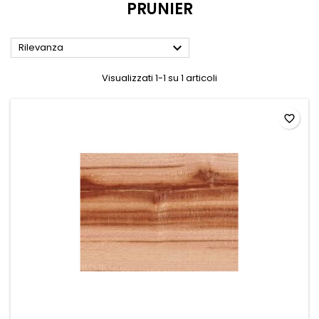
PRUNIER

Rilevanza
Visualizzati 1-1 su 1 articoli
favorite_border