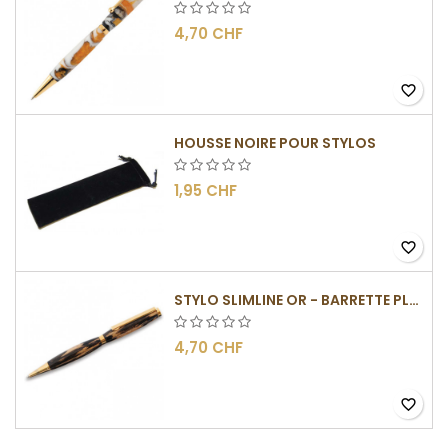
4,70 CHF
favorite_border
HOUSSE NOIRE POUR STYLOS
1,95 CHF
favorite_border
STYLO SLIMLINE OR - BARRETTE PLATE
4,70 CHF
favorite_border