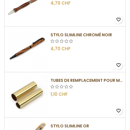
4,70 CHF
favorite_border
STYLO SLIMLINE CHROMÉ NOIR
4,70 CHF
favorite_border
TUBES DE REMPLACEMENT POUR MÉCANISMES SLIMLINE
1,10 CHF
favorite_border
STYLO SLIMLINE OR