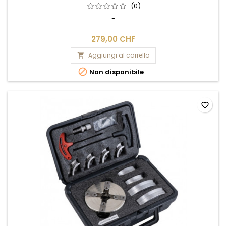
(0)
-
279,00 CHF
Aggiungi al carrello


Non disponibile
favorite_border