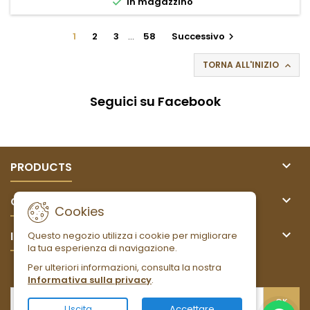

In magazzino
1
2
3
…
58
Successivo

TORNA ALL'INIZIO

Seguici su Facebook

PRODUCTS

OUR COMPANY
Cookies

IL TUO ACCOUNT
Questo negozio utilizza i cookie per migliorare
la tua esperienza di navigazione.
Per ulteriori informazioni, consulta la nostra
NEWSLETTER
Informativa sulla privacy
.
Uscita
Accettare