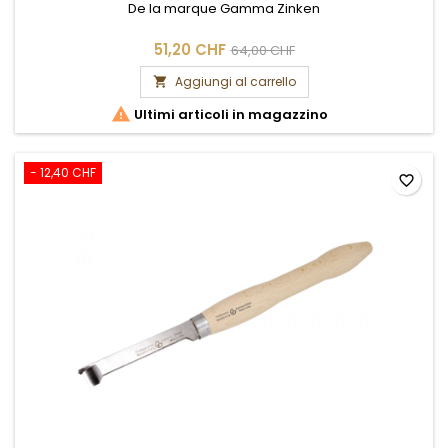
De la marque Gamma Zinken
51,20 CHF
64,00 CHF
Aggiungi al carrello


Ultimi articoli in magazzino
- 12,40 CHF
favorite_border