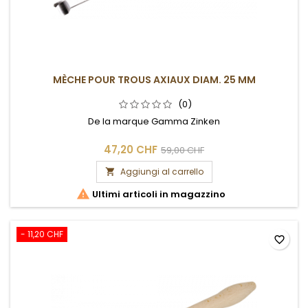
MÈCHE POUR TROUS AXIAUX DIAM. 25 MM
(0)
De la marque Gamma Zinken
47,20 CHF
59,00 CHF
Aggiungi al carrello


Ultimi articoli in magazzino
- 11,20 CHF
favorite_border