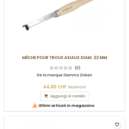
MÈCHE POUR TROUS AXIAUX DIAM. 22 MM
(0)
De la marque Gamma Zinken
44,80 CHF
56,00 CHF
Aggiungi al carrello


Ultimi articoli in magazzino
favorite_border