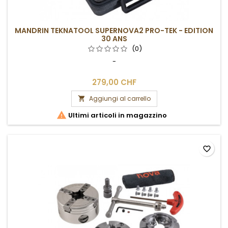
MANDRIN TEKNATOOL SUPERNOVA2 PRO-TEK - EDITION
30 ANS
(0)
-
279,00 CHF
Aggiungi al carrello


Ultimi articoli in magazzino
favorite_border