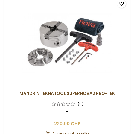
favorite_border
MANDRIN TEKNATOOL SUPERNOVA2 PRO-TEK
(0)
-
220,00 CHF
Aggiungi al carrello
