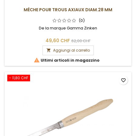
MÈCHE POUR TROUS AXIAUX DIAM.28 MM
(0)
De la marque Gamma Zinken
49,60 CHF
62,00 CHF
Aggiungi al carrello


Ultimi articoli in magazzino
- 11,80 CHF
favorite_border