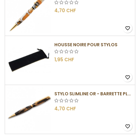
4,70 CHF
favorite_border
HOUSSE NOIRE POUR STYLOS
1,95 CHF
favorite_border
STYLO SLIMLINE OR - BARRETTE PLATE
4,70 CHF
favorite_border