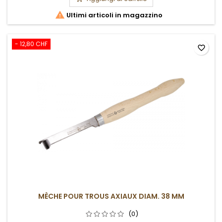

Ultimi articoli in magazzino
- 12,80 CHF
favorite_border
MÈCHE POUR TROUS AXIAUX DIAM. 38 MM
(0)