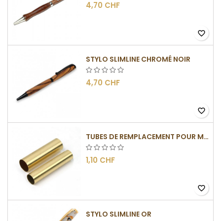
4,70 CHF
favorite_border
STYLO SLIMLINE CHROMÉ NOIR
4,70 CHF
favorite_border
TUBES DE REMPLACEMENT POUR MÉCANISMES SLIMLINE
1,10 CHF
favorite_border
STYLO SLIMLINE OR