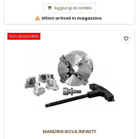
Aggiungi al carrello


Ultimi articoli in magazzino
Non disponibile
favorite_border
MANDRIN NOVA INFINITY