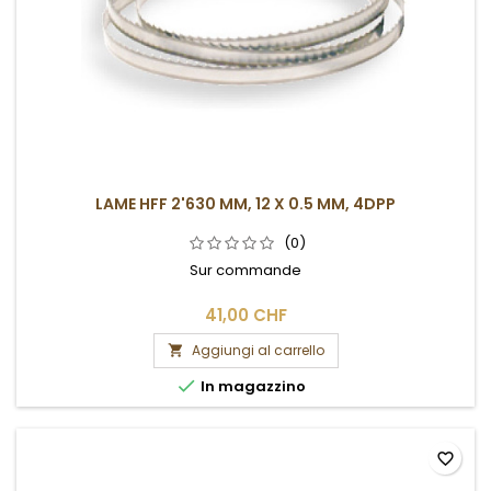
LAME HFF 2'630 MM, 12 X 0.5 MM, 4DPP
(0)
Sur commande
41,00 CHF
Aggiungi al carrello


In magazzino
favorite_border