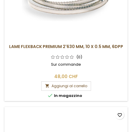
LAME FLEXBACK PREMIUM 2'630 MM, 10 X 0.5 MM, 6DPP
(0)
Sur commande
48,00 CHF
Aggiungi al carrello


In magazzino
favorite_border