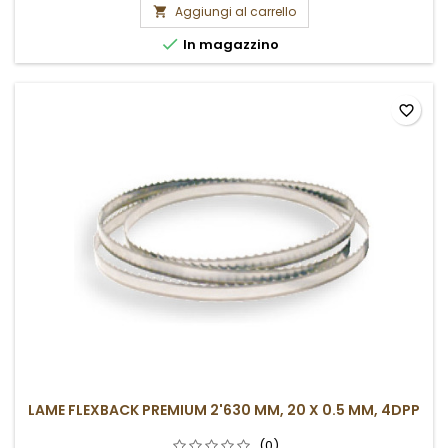
Aggiungi al carrello


In magazzino
favorite_border
LAME FLEXBACK PREMIUM 2'630 MM, 20 X 0.5 MM, 4DPP
(0)