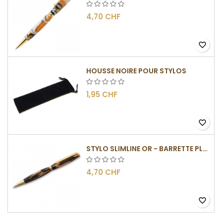
4,70 CHF
favorite_border
HOUSSE NOIRE POUR STYLOS
1,95 CHF
favorite_border
STYLO SLIMLINE OR - BARRETTE PLATE
4,70 CHF
favorite_border