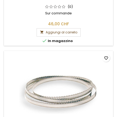
(0)
Sur commande
46,00 CHF
Aggiungi al carrello


In magazzino
favorite_border