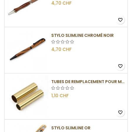
4,70 CHF
favorite_border
STYLO SLIMLINE CHROMÉ NOIR
4,70 CHF
favorite_border
TUBES DE REMPLACEMENT POUR MÉCANISMES SLIMLINE
1,10 CHF
favorite_border
STYLO SLIMLINE OR