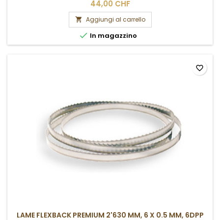
44,00 CHF
Aggiungi al carrello


In magazzino
favorite_border
LAME FLEXBACK PREMIUM 2'630 MM, 6 X 0.5 MM, 6DPP