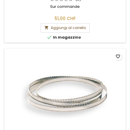
Sur commande
51,00 CHF
Aggiungi al carrello


In magazzino
favorite_border