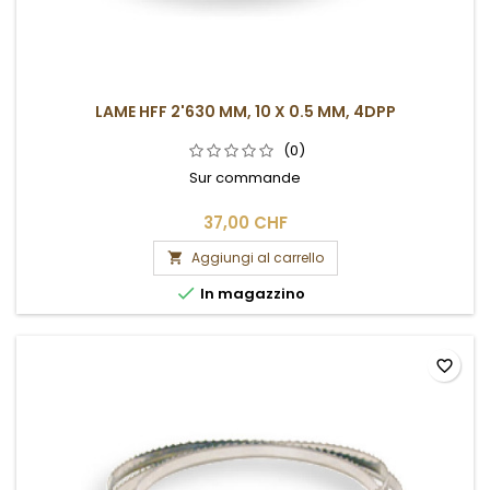
LAME HFF 2'630 MM, 10 X 0.5 MM, 4DPP
(0)
Sur commande
37,00 CHF
Aggiungi al carrello


In magazzino
favorite_border