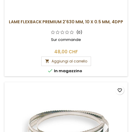
LAME FLEXBACK PREMIUM 2'630 MM, 10 X 0.5 MM, 4DPP
(0)
Sur commande
48,00 CHF
Aggiungi al carrello


In magazzino
favorite_border