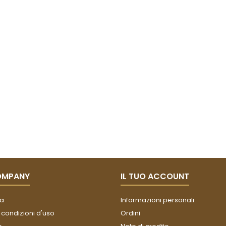
OMPANY
IL TUO ACCOUNT
a
Informazioni personali
 condizioni d'uso
Ordini