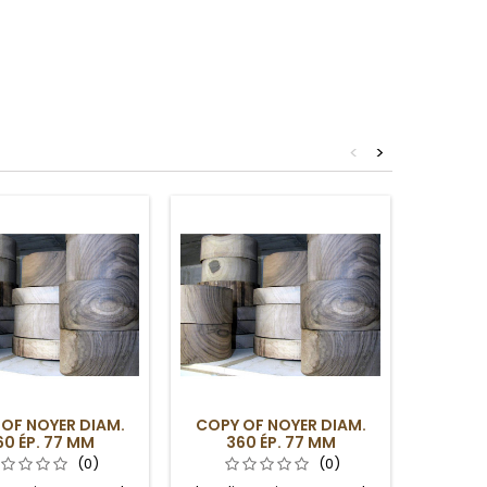
<
>
OF NOYER DIAM.
COPY OF NOYER DIAM.
COPY 
60 ÉP. 77 MM
360 ÉP. 77 MM
36
(0)
(0)