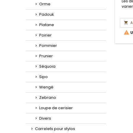
Les d
Orme
varie
Padouk
A

Platane

U
Poirier
Pommier
Prunier
Séquoia
Sipo
Wengé
Zebrano
Loupe de cerisier
Divers
Carrelets pour stylos