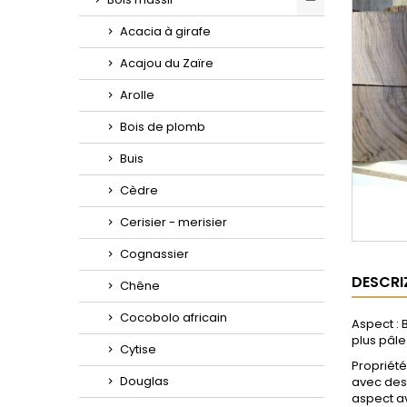
Toggle
Acacia à girafe
Acajou du Zaïre
Arolle
Bois de plomb
Buis
Cèdre
Cerisier - merisier
Cognassier
DESCRI
Chêne
Cocobolo africain
Aspect : 
plus pâle
Cytise
Propriét
Douglas
avec des 
aspect av