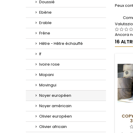
Doussié
Peux cont
Ebène
Comm
Erable
Valutazi
Frêne
Ancora ne
16 ALT
Hêtre - Hêtre échauffé
If
Ivoire rose
Mopani
Movingui
Noyer européen
Noyer américain
COPY
Olivier européen
3
Olivier africain