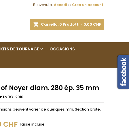
Benvenuto,
Accedi
o
Crea un account
×
×
×
a
Carrello
0
Prodotti -
0,00 CHF
sta
KITS DE TOURNAGE
OCCASIONS
i
i
 of Noyer diam. 280 ép. 35 mm
ento
BO-2010
nsions peuvent varier de quelques mm. Section brute.
0 CHF
Tasse incluse