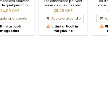
imensions peuvent
Les dimensions peuvent
Les d
r de quelques mm.
varier de quelques mm.
varie
Section brute.
Section brute.
S
24,00 CHF
36,00 CHF
ggiungi al carrello
Aggiungi al carrello
Ag




ltimi articoli in
Ultimi articoli in
Ul
magazzino
magazzino