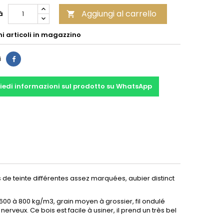
Aggiungi al carrello
à

mi articoli in magazzino
Condividi
i
iedi informazioni sul prodotto su WhatsApp
de teinte différentes assez marquées, aubier distinct
0 à 800 kg/m3, grain moyen à grossier, fil ondulé
rveux. Ce bois est facile à usiner, il prend un très bel