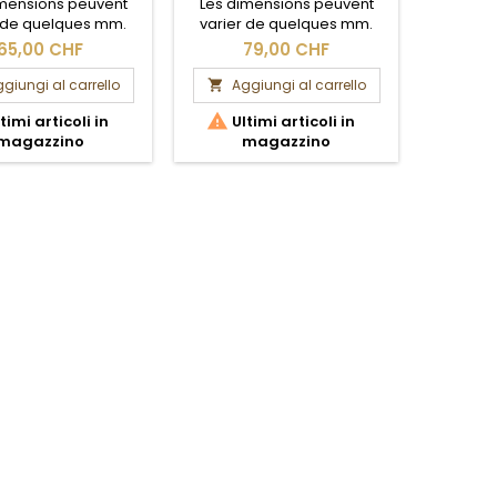
imensions peuvent
Les dimensions peuvent
Les di
r de quelques mm.
varier de quelques mm.
varier
ection brute.
Section brute.
Se
65,00 CHF
79,00 CHF
giungi al carrello
Aggiungi al carrello
Ag




timi articoli in
Ultimi articoli in
Ult
magazzino
magazzino