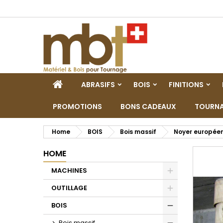
M
C
A
add_circle_outline
De
No
dei
HOME
ABRASIFS
BOIS
FINITIONS
PROMOTIONS
BONS CADEAUX
TOURNA
Home
BOIS
Bois massif
Noyer europée
HOME
MACHINES
Toggle
OUTILLAGE
Toggle
BOIS
Toggle
Bois massif