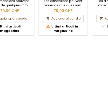
imensions peuvent
Les dimensions peuvent
Les d
r de quelques mm.
varier de quelques mm.
varie
Section brute.
Section brute.
S
79,00 CHF
79,00 CHF
ggiungi al carrello
Aggiungi al carrello
Ag




ltimi articoli in
Ultimi articoli in
I
magazzino
magazzino