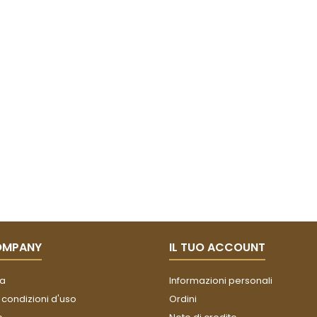
OMPANY
IL TUO ACCOUNT
a
Informazioni personali
 condizioni d'uso
Ordini