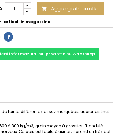
Aggiungi al carrello
à

mi articoli in magazzino
Condividi
i
iedi informazioni sul prodotto su WhatsApp
de teinte différentes assez marquées, aubier distinct
0 à 800 kg/m3, grain moyen à grossier, fil ondulé
rveux. Ce bois est facile à usiner, il prend un très bel