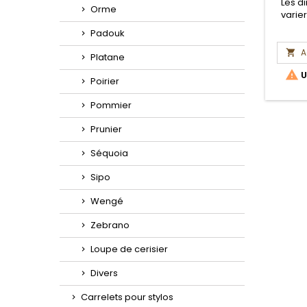
Les d
Orme
varie
Padouk
A

Platane

U
Poirier
Pommier
Prunier
Séquoia
Sipo
Wengé
Zebrano
Loupe de cerisier
Divers
Carrelets pour stylos