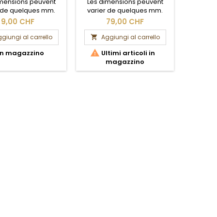
imensions peuvent
Les dimensions peuvent
Les di
r de quelques mm.
varier de quelques mm.
varier
ection brute.
Section brute.
Se
9,00 CHF
79,00 CHF
giungi al carrello
Aggiungi al carrello
Ag




n magazzino
Ultimi articoli in
Ult
magazzino