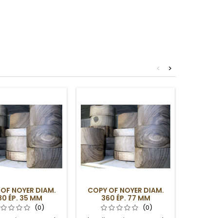
<
>
OF NOYER DIAM.
COPY OF NOYER DIAM.
COPY 
80 ÉP. 35 MM
360 ÉP. 77 MM
28
(0)
(0)