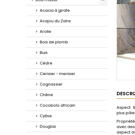
Toggle
Acacia à girafe
Acajou du Zaïre
Arolle
Bois de plomb
Buis
Cèdre
Cerisier - merisier
Cognassier
DESCRI
Chêne
Cocobolo africain
Aspect : 
plus pâle
Cytise
Propriét
Douglas
avec des 
aspect av