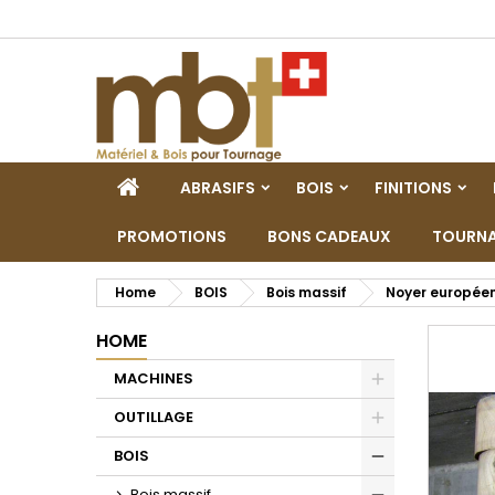
M
C
A
add_circle_outline
De
No
dei
HOME
ABRASIFS
BOIS
FINITIONS
PROMOTIONS
BONS CADEAUX
TOURNA
Home
BOIS
Bois massif
Noyer europée
HOME
MACHINES
Toggle
OUTILLAGE
Toggle
BOIS
Toggle
Bois massif