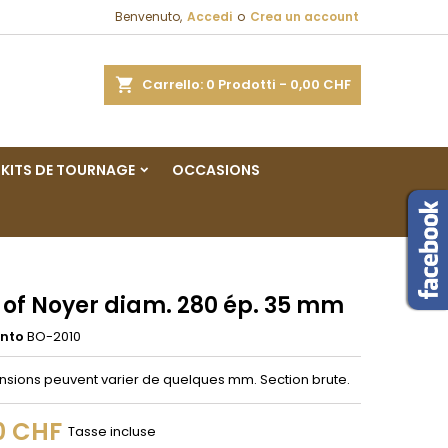
Benvenuto,
Accedi
o
Crea un account
×
×
×
a
Carrello
0
Prodotti -
0,00 CHF
sta
KITS DE TOURNAGE
OCCASIONS
i
i
 of Noyer diam. 280 ép. 35 mm
ento
BO-2010
nsions peuvent varier de quelques mm. Section brute.
0 CHF
Tasse incluse