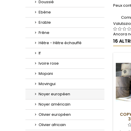
Doussié
Peux cont
Ebène
Comm
Erable
Valutazi
Frêne
Ancora ne
16 ALT
Hêtre - Hêtre échauffé
If
Ivoire rose
Mopani
Movingui
Noyer européen
Noyer américain
COPY
Olivier européen
3
Olivier africain