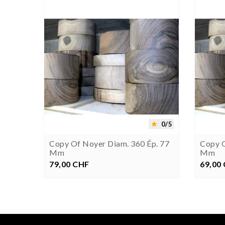




0/5
0/5


p. 77
Copy Of Noyer Diam. 360 Ép. 77
Copy O
Mm
Mm
79,00 CHF
Prezzo
69,00
P