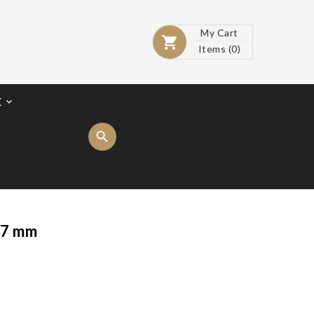
My Cart

Items
(0)
E

77 mm