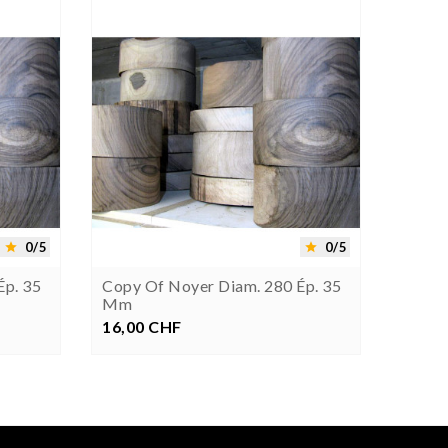




0/5
0/5


Ép. 35
Copy Of Noyer Diam. 280 Ép. 35
Copy 
Mm
Mm
16,00 CHF
Prezzo
65,00