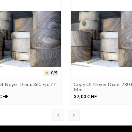





0/5

f Noyer Diam. 360 Ép. 77
Copy Of Noyer Diam. 280 
Mm
 CHF
rezzo
37,00 CHF
Prezzo

