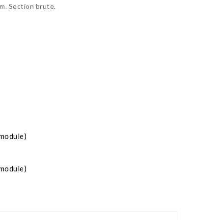
m. Section brute.
 module)
 module)