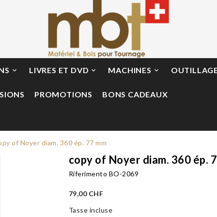
ONS
LIVRES ET DVD
MACHINES
OUTILLAG



SIONS
PROMOTIONS
BONS CADEAUX
opy of Noyer diam. 360 ép. 77 mm
copy of Noyer diam. 360 ép. 
Riferimento
BO-2069
79,00 CHF
Tasse incluse