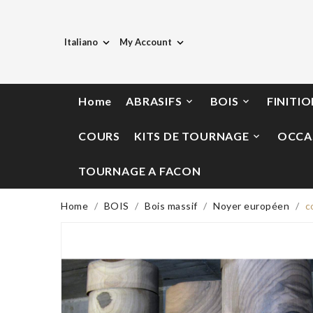
Italiano
My Account


Home
ABRASIFS
BOIS
FINITI


COURS
KITS DE TOURNAGE
OCCA

TOURNAGE A FACON
Home
BOIS
Bois massif
Noyer européen
c