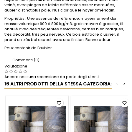
veiné, avec plages de teinte différentes assez marquées,
aubier distinct plus pâle. Plus clair que le noyer américain.
Propriétés : Une essence de référence, moyennement dur,
masse volumique 600 à 800 kg/m3, grain moyen à grossier, fil
ondulé avec des fréquentes déviations, cernes bien marqués,
très décoratif, très peu nerveux. Ce bois est facile à usiner, il
prend un très bel aspect avec une finition. Bonne odeur.
Peux contenir de l'aubier.
Commenti (0)
Valutazione
Ancora nessuna recensione da parte degli utenti.
16 ALTRI PRODOTTI DELLA STESSA CATEGORIA:
<
>
favorite_border
favorite_border