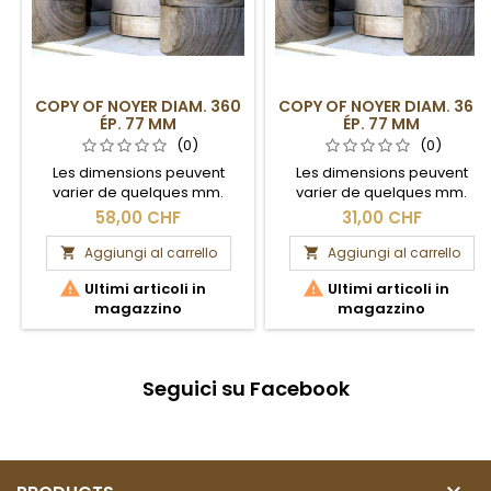
COPY OF NOYER DIAM. 360
COPY OF NOYER DIAM. 360
ÉP. 77 MM
ÉP. 77 MM
(0)
(0)
Les dimensions peuvent
Les dimensions peuvent
varier de quelques mm.
varier de quelques mm.
Section brute.
Section brute.
58,00 CHF
31,00 CHF
Aggiungi al carrello
Aggiungi al carrello




Ultimi articoli in
Ultimi articoli in
magazzino
magazzino
Seguici su Facebook
