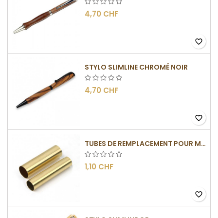
4,70 CHF
favorite_border
STYLO SLIMLINE CHROMÉ NOIR
4,70 CHF
favorite_border
TUBES DE REMPLACEMENT POUR MÉCANISMES SLIMLINE
1,10 CHF
favorite_border