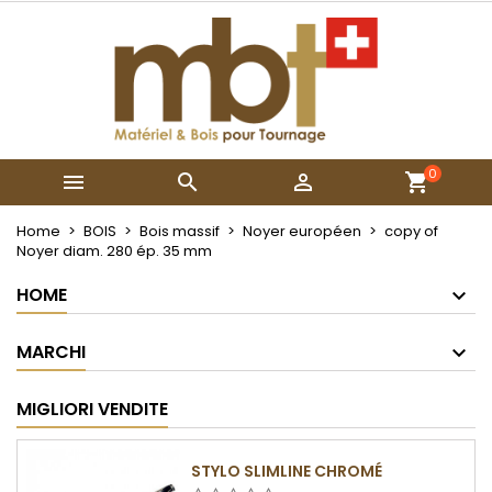
×
×
×
My wishlists
Crea lista dei desideri
Accedi
Create new list
add_circle_outline
Devi avere effettuato l'accesso per salvare dei
Nome lista dei desideri
prodotti nella tua lista dei desideri.
0



Annulla
Accedi
Annulla
Crea lista dei desideri
Home
BOIS
Bois massif
Noyer européen
copy of
Noyer diam. 280 ép. 35 mm
HOME
MARCHI
MIGLIORI VENDITE
STYLO SLIMLINE CHROMÉ