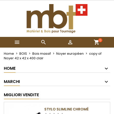
×
×
×
My wishlists
Crea lista dei desideri
Accedi
Create new list
add_circle_outline
Devi avere effettuato l'accesso per salvare dei
Nome lista dei desideri
prodotti nella tua lista dei desideri.
0



Annulla
Accedi
Annulla
Crea lista dei desideri
Home
BOIS
Bois massif
Noyer européen
copy of
Noyer 42 x 42 x 400 clair
HOME
MARCHI
MIGLIORI VENDITE
STYLO SLIMLINE CHROMÉ