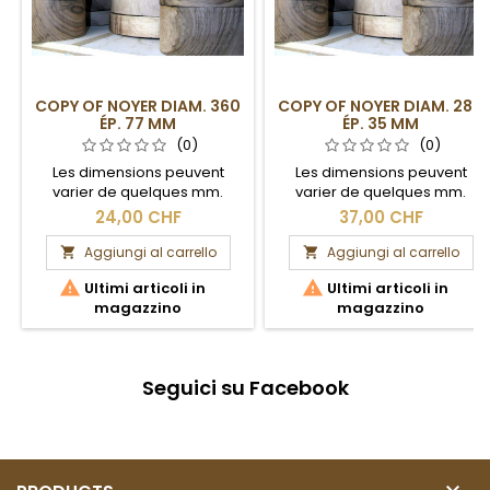
COPY OF NOYER DIAM. 360
COPY OF NOYER DIAM. 280
ÉP. 77 MM
ÉP. 35 MM
(0)
(0)
Les dimensions peuvent
Les dimensions peuvent
varier de quelques mm.
varier de quelques mm.
Section brute.
Section brute.
24,00 CHF
37,00 CHF
Aggiungi al carrello
Aggiungi al carrello




Ultimi articoli in
Ultimi articoli in
magazzino
magazzino
Seguici su Facebook
