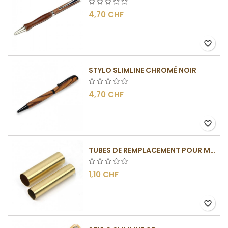
4,70 CHF
favorite_border
STYLO SLIMLINE CHROMÉ NOIR
4,70 CHF
favorite_border
TUBES DE REMPLACEMENT POUR MÉCANISMES SLIMLINE
1,10 CHF
favorite_border