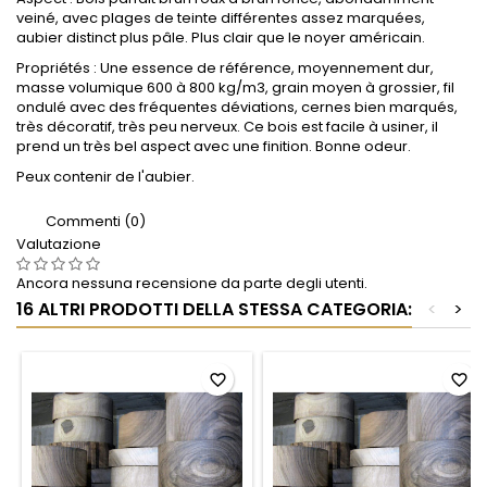
veiné, avec plages de teinte différentes assez marquées,
aubier distinct plus pâle. Plus clair que le noyer américain.
Propriétés : Une essence de référence, moyennement dur,
masse volumique 600 à 800 kg/m3, grain moyen à grossier, fil
ondulé avec des fréquentes déviations, cernes bien marqués,
très décoratif, très peu nerveux. Ce bois est facile à usiner, il
prend un très bel aspect avec une finition. Bonne odeur.
Peux contenir de l'aubier.
Commenti (0)
Valutazione
Ancora nessuna recensione da parte degli utenti.
16 ALTRI PRODOTTI DELLA STESSA CATEGORIA:
<
>
favorite_border
favorite_border