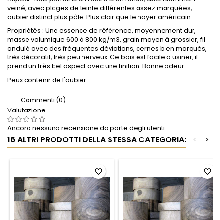
veiné, avec plages de teinte différentes assez marquées,
aubier distinct plus pâle. Plus clair que le noyer américain.
Propriétés : Une essence de référence, moyennement dur,
masse volumique 600 à 800 kg/m3, grain moyen à grossier, fil
ondulé avec des fréquentes déviations, cernes bien marqués,
très décoratif, très peu nerveux. Ce bois est facile à usiner, il
prend un très bel aspect avec une finition. Bonne odeur.
Peux contenir de l'aubier.
Commenti (0)
Valutazione
Ancora nessuna recensione da parte degli utenti.
16 ALTRI PRODOTTI DELLA STESSA CATEGORIA:
<
>
favorite_border
favorite_border