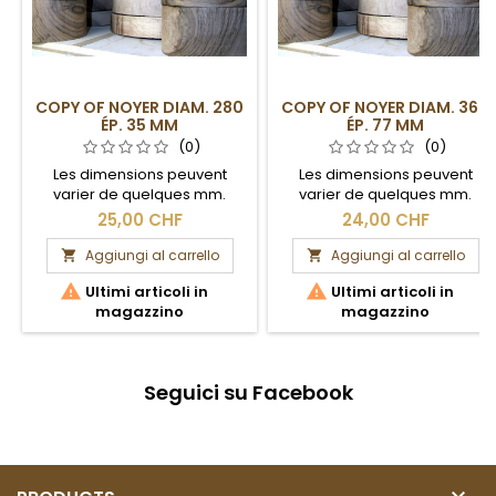
COPY OF NOYER DIAM. 280
COPY OF NOYER DIAM. 360
ÉP. 35 MM
ÉP. 77 MM
(0)
(0)
Les dimensions peuvent
Les dimensions peuvent
varier de quelques mm.
varier de quelques mm.
Section brute.
Section brute.
25,00 CHF
24,00 CHF
Aggiungi al carrello
Aggiungi al carrello




Ultimi articoli in
Ultimi articoli in
magazzino
magazzino
Seguici su Facebook
