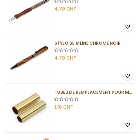
4,70 CHF
favorite_border
STYLO SLIMLINE CHROMÉ NOIR
4,70 CHF
favorite_border
TUBES DE REMPLACEMENT POUR MÉCANISMES SLIMLINE
1,10 CHF
favorite_border