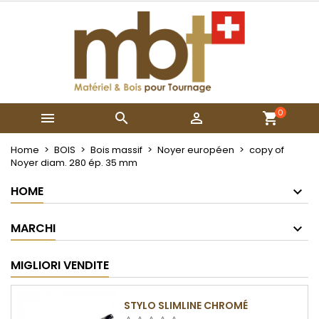
×
×
×
My wishlists
Crea lista dei desideri
Accedi
Create new list
add_circle_outline
Devi avere effettuato l'accesso per salvare dei
Nome lista dei desideri
prodotti nella tua lista dei desideri.
0



Annulla
Accedi
Annulla
Crea lista dei desideri
Home
BOIS
Bois massif
Noyer européen
copy of
Noyer diam. 280 ép. 35 mm
HOME
MARCHI
MIGLIORI VENDITE
STYLO SLIMLINE CHROMÉ