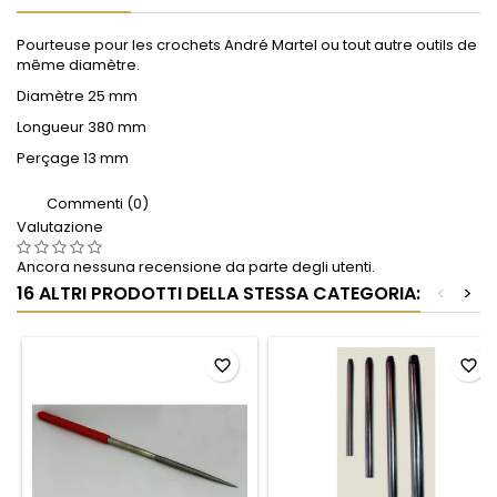
Pourteuse pour les crochets André Martel ou tout autre outils de
même diamètre.
Diamètre 25 mm
Longueur 380 mm
Perçage 13 mm
Commenti (0)
Valutazione
Ancora nessuna recensione da parte degli utenti.
16 ALTRI PRODOTTI DELLA STESSA CATEGORIA:
<
>
favorite_border
favorite_border