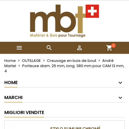
×
×
×
My wishlists
Crea lista dei desideri
Accedi
Create new list
add_circle_outline
Devi avere effettuato l'accesso per salvare dei
Nome lista dei desideri
prodotti nella tua lista dei desideri.
0



Annulla
Accedi
Annulla
Crea lista dei desideri
Home
OUTILLAGE
Creusage en bois de bout
André
Martel
Porteuse diam. 25 mm, long. 380 mm pour CAM 13 mm,
4
HOME
MARCHI
MIGLIORI VENDITE
STYLO SLIMLINE CHROMÉ