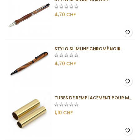
4,70 CHF
favorite_border
STYLO SLIMLINE CHROMÉ NOIR
4,70 CHF
favorite_border
TUBES DE REMPLACEMENT POUR MÉCANISMES SLIMLINE
1,10 CHF
favorite_border