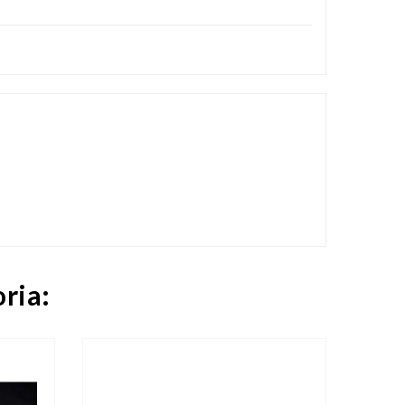
oria:

