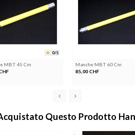




0/5

e MBT 45 Cm
Manche MBT 60 Cm
 CHF
rezzo
85,00 CHF
Prezzo


 Acquistato Questo Prodotto H