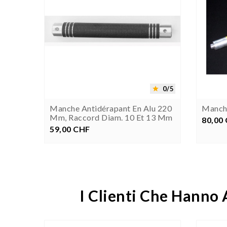


0/5
0/5


rain
Manche Antidérapant En Alu 220
Manch
Mm, Raccord Diam. 10 Et 13 Mm
80,00
P
59,00 CHF
Prezzo
I Clienti Che Hanno