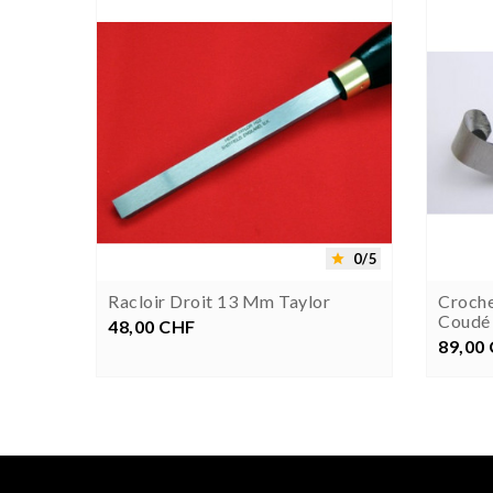




0/5
0/5


Racloir Droit 13 Mm Taylor
Croch
Coudé
48,00 CHF
Prezzo
89,00
P