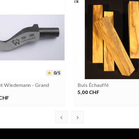
Out-Of-Stock





0/5

et Wiedemann - Grand
Buis Échauffé
5,00 CHF
Prezzo
 CHF
rezzo

