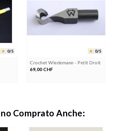


0/5
0/5


Crochet Wiedemann - Petit Droit
Pierr
Crédi
69,00 CHF
Prezzo
21,00
anno Comprato Anche: