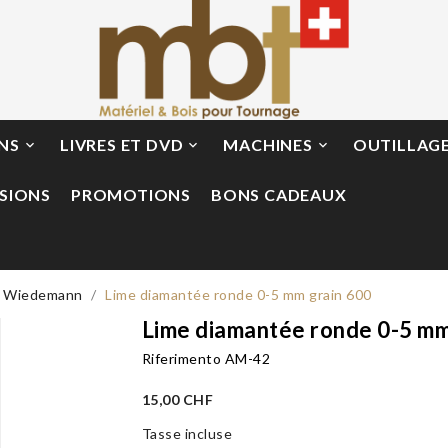
ONS
LIVRES ET DVD
MACHINES
OUTILLAG



SIONS
PROMOTIONS
BONS CADEAUX
Wiedemann
Lime diamantée ronde 0-5 mm grain 600
Lime diamantée ronde 0-5 mm
Riferimento
AM-42
15,00 CHF
Tasse incluse