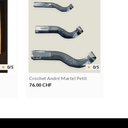




0/5
0/5


Crochet André Martel Petit
Gabar
76,00 CHF
Prezzo
35,00