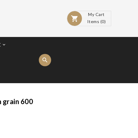
My Cart

Items
(0)
E

 grain 600