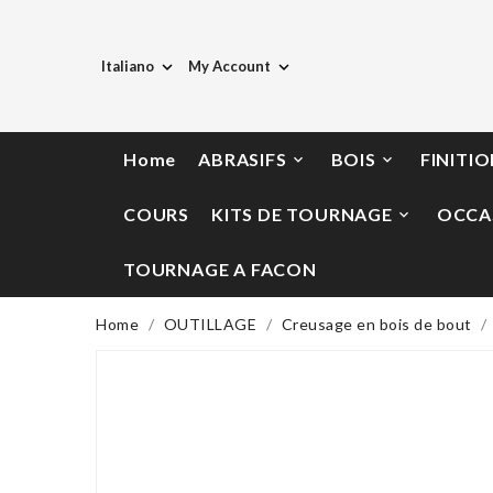
Italiano
My Account


Home
ABRASIFS
BOIS
FINITI


COURS
KITS DE TOURNAGE
OCCA

TOURNAGE A FACON
Home
OUTILLAGE
Creusage en bois de bout