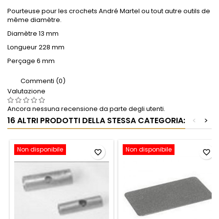
Pourteuse pour les crochets André Martel ou tout autre outils de
même diamètre.
Diamètre 13 mm
Longueur 228 mm
Perçage 6 mm
Commenti (0)
Valutazione
Ancora nessuna recensione da parte degli utenti.
16 ALTRI PRODOTTI DELLA STESSA CATEGORIA:
<
>
Non disponibile
Non disponibile
favorite_border
favorite_border