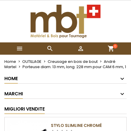
×
×
×
My wishlists
Crea lista dei desideri
Accedi
Create new list
add_circle_outline
Devi avere effettuato l'accesso per salvare dei
Nome lista dei desideri
prodotti nella tua lista dei desideri.
0



Annulla
Accedi
Annulla
Crea lista dei desideri
Home
OUTILLAGE
Creusage en bois de bout
André
Martel
Porteuse diam. 13 mm, long. 228 mm pour CAM 6 mm, 1
HOME
MARCHI
MIGLIORI VENDITE
STYLO SLIMLINE CHROMÉ