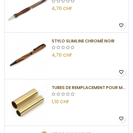
4,70 CHF
favorite_border
STYLO SLIMLINE CHROMÉ NOIR
4,70 CHF
favorite_border
TUBES DE REMPLACEMENT POUR MÉCANISMES SLIMLINE
1,10 CHF
favorite_border