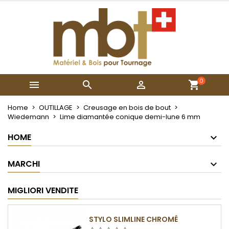
×
×
×
My wishlists
Crea lista dei desideri
Accedi
Create new list
add_circle_outline
Devi avere effettuato l'accesso per salvare dei
Nome lista dei desideri
prodotti nella tua lista dei desideri.
0



Annulla
Accedi
Annulla
Crea lista dei desideri
Home
OUTILLAGE
Creusage en bois de bout
Wiedemann
Lime diamantée conique demi-lune 6 mm
HOME
MARCHI
MIGLIORI VENDITE
STYLO SLIMLINE CHROMÉ