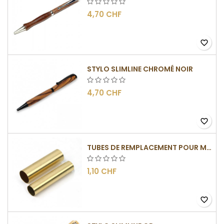
4,70 CHF
favorite_border
STYLO SLIMLINE CHROMÉ NOIR
4,70 CHF
favorite_border
TUBES DE REMPLACEMENT POUR MÉCANISMES SLIMLINE
1,10 CHF
favorite_border