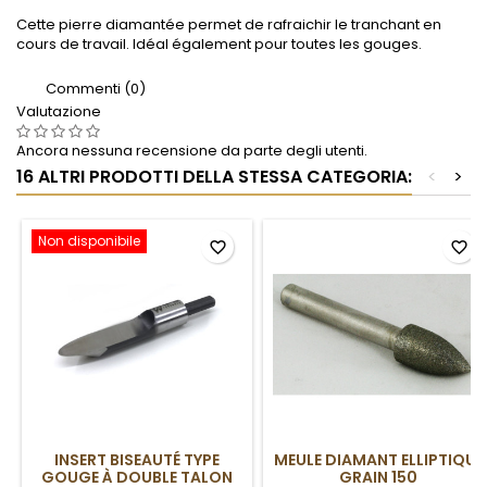
Cette pierre diamantée permet de rafraichir le tranchant en
cours de travail. Idéal également pour toutes les gouges.
Commenti (0)
Valutazione
Ancora nessuna recensione da parte degli utenti.
16 ALTRI PRODOTTI DELLA STESSA CATEGORIA:
<
>
Non disponibile
favorite_border
favorite_border
INSERT BISEAUTÉ TYPE
MEULE DIAMANT ELLIPTIQUE
GOUGE À DOUBLE TALON
GRAIN 150