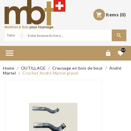
Items
(0)



%S


Home
OUTILLAGE
Creusage en bois de bout
André
Martel
Crochet André Martel grand
Out-of-Stock