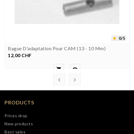
0/5

Bague D'adaptation Pour CAM (13 - 10 Mm)
12,00 CHF
Prezzo




PRODUCTS
Prices drop
New products
Best sales