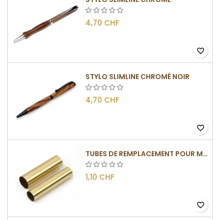
4,70 CHF
favorite_border
STYLO SLIMLINE CHROMÉ NOIR
4,70 CHF
favorite_border
TUBES DE REMPLACEMENT POUR MÉCANISMES SLIMLINE
1,10 CHF
favorite_border