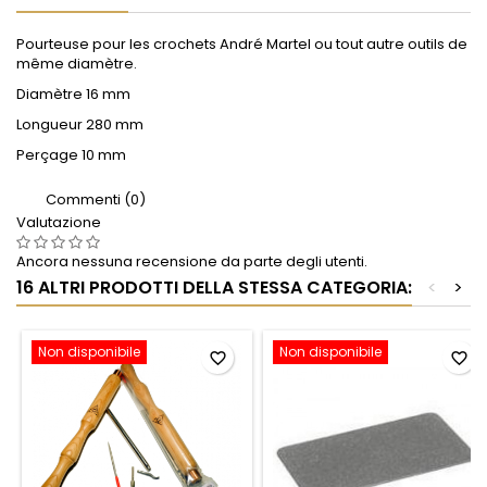
Pourteuse pour les crochets André Martel ou tout autre outils de
même diamètre.
Diamètre 16 mm
Longueur 280 mm
Perçage 10 mm
Commenti (0)
Valutazione
Ancora nessuna recensione da parte degli utenti.
16 ALTRI PRODOTTI DELLA STESSA CATEGORIA:
<
>
Non disponibile
Non disponibile
favorite_border
favorite_border