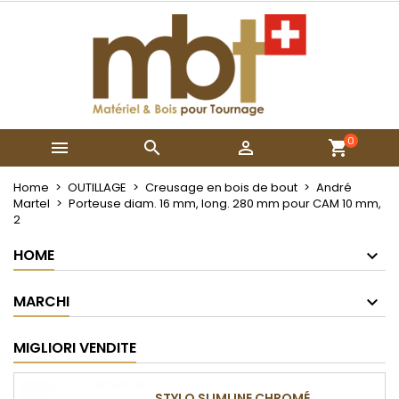
×
×
×
My wishlists
Crea lista dei desideri
Accedi
Create new list
add_circle_outline
Devi avere effettuato l'accesso per salvare dei
Nome lista dei desideri
prodotti nella tua lista dei desideri.
0



Annulla
Accedi
Annulla
Crea lista dei desideri
Home
OUTILLAGE
Creusage en bois de bout
André
Martel
Porteuse diam. 16 mm, long. 280 mm pour CAM 10 mm,
2
HOME
MARCHI
MIGLIORI VENDITE
STYLO SLIMLINE CHROMÉ