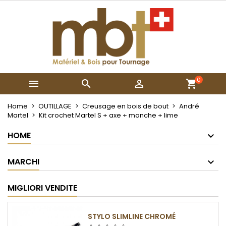
×
×
×
My wishlists
Crea lista dei desideri
Accedi
Create new list
add_circle_outline
Devi avere effettuato l'accesso per salvare dei
Nome lista dei desideri
prodotti nella tua lista dei desideri.
0



Annulla
Accedi
Annulla
Crea lista dei desideri
Home
OUTILLAGE
Creusage en bois de bout
André
Martel
Kit crochet Martel S + axe + manche + lime
HOME
MARCHI
MIGLIORI VENDITE
STYLO SLIMLINE CHROMÉ