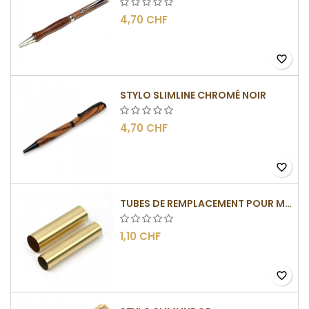
4,70 CHF
favorite_border
STYLO SLIMLINE CHROMÉ NOIR
4,70 CHF
favorite_border
TUBES DE REMPLACEMENT POUR MÉCANISMES SLIMLINE
1,10 CHF
favorite_border