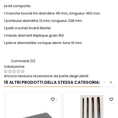
Le kit comporte :
1 manche tourné fini diamètre 45 mm, longueur 450 mm.
1 porteuse diamètre 13 mm, longueur 228 mm.
1 petit crochet André Martel
1 meule diamant éliptique grain 150
1 pierre diamantée conique demi-lune 10 mm
Commenti (0)
Valutazione
Ancora nessuna recensione da parte degli utenti.
16 ALTRI PRODOTTI DELLA STESSA CATEGORIA:
<
>
favorite_border
favorite_border