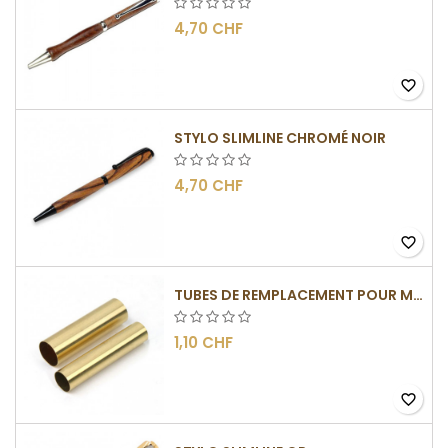
4,70 CHF
favorite_border
STYLO SLIMLINE CHROMÉ NOIR
4,70 CHF
favorite_border
TUBES DE REMPLACEMENT POUR MÉCANISMES SLIMLINE
1,10 CHF
favorite_border