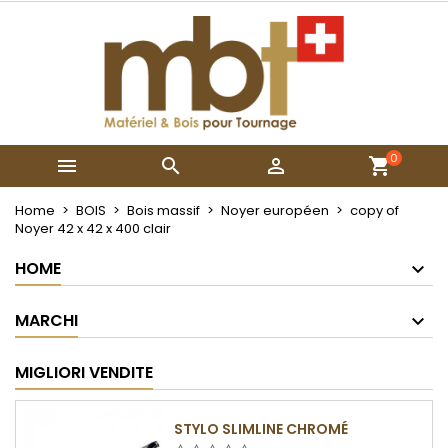
×
×
×
My wishlists
Crea lista dei desideri
Accedi
Create new list
add_circle_outline
Devi avere effettuato l'accesso per salvare dei
Nome lista dei desideri
prodotti nella tua lista dei desideri.
0



Annulla
Accedi
Annulla
Crea lista dei desideri
Home
BOIS
Bois massif
Noyer européen
copy of
Noyer 42 x 42 x 400 clair
HOME
MARCHI
MIGLIORI VENDITE
STYLO SLIMLINE CHROMÉ