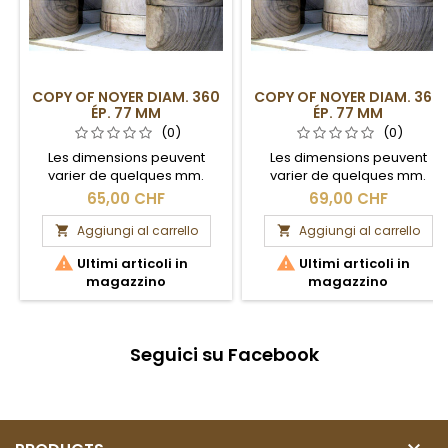
COPY OF NOYER DIAM. 360
COPY OF NOYER DIAM. 360
ÉP. 77 MM
ÉP. 77 MM
(0)
(0)
Les dimensions peuvent
Les dimensions peuvent
varier de quelques mm.
varier de quelques mm.
Section brute.
Section brute.
65,00 CHF
69,00 CHF
Aggiungi al carrello
Aggiungi al carrello




Ultimi articoli in
Ultimi articoli in
magazzino
magazzino
Seguici su Facebook
