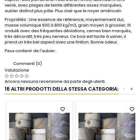
veiné, avec plages de teinte différentes assez marquées,
aubier distinct plus pâle. Plus clair que le noyer américain.
Propriétés : Une essence de référence, moyennement dur,
masse volumique 600 à 800 kg/m3, grain moyen à grossier, fil
ondulé avec des fréquentes déviations, cernes bien marqués,
très décoratif, très peu nerveux. Ce bois est facile à usiner, il
prend un très bel aspect avec une finition. Bonne odeur.
Peux contenir de l'aubier.
Commenti (0)
Valutazione
Ancora nessuna recensione da parte degli utenti.
16 ALTRI PRODOTTI DELLA STESSA CATEGORIA:
<
>
favorite_border
favorite_border