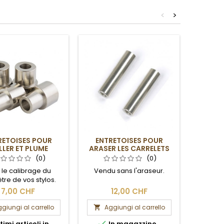
<
>
RETOISES POUR
ENTRETOISES POUR
TUBES 
LLER ET PLUME
ARASER LES CARRELETS
POUR R
OMMANDER
MAJESTIC BLACK ET OR-
C
(0)
(0)
PLATINE
 le calibrage du
Vendu sans l'araseur.
re de vos stylos.
7,00 CHF
12,00 CHF
giungi al carrello
Aggiungi al carrello
Ag




timi articoli in
In magazzino
I