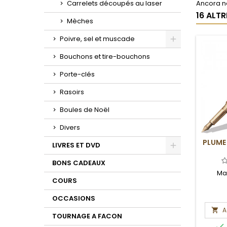
Carrelets découpés au laser
Ancora ne
16 ALT
Mèches
Poivre, sel et muscade
Toggle
Bouchons et tire-bouchons
Porte-clés
Rasoirs
Boules de Noël
Divers
PLUME
LIVRES ET DVD
Toggle
BONS CADEAUX
Ma
COURS
OCCASIONS
A

TOURNAGE A FACON
