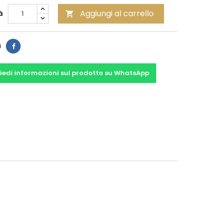
Aggiungi al carrello
à

Condividi
i
iedi informazioni sul prodotto su WhatsApp