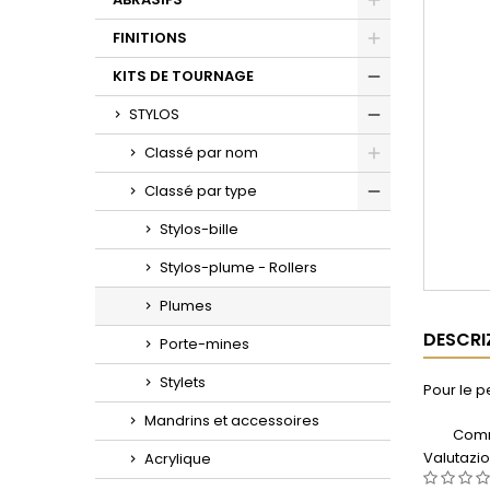
Toggle
FINITIONS
Toggle
KITS DE TOURNAGE
Toggle
STYLOS
Toggle
Classé par nom
Toggle
Classé par type
Toggle
Stylos-bille
Stylos-plume - Rollers
Plumes
DESCRI
Porte-mines
Stylets
Pour le p
Mandrins et accessoires
Comm
Valutazi
Acrylique