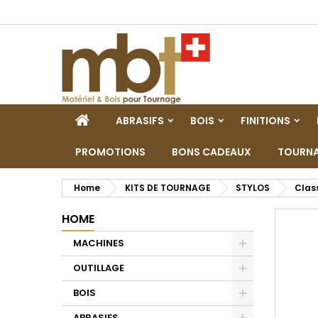
M
C
A
add_circle_outline
De
No
dei
HOME
ABRASIFS
BOIS
FINITIONS
PROMOTIONS
BONS CADEAUX
TOURNA
Home
KITS DE TOURNAGE
STYLOS
Clas
HOME
MACHINES
Toggle
OUTILLAGE
Toggle
BOIS
Toggle
ABRASIFS