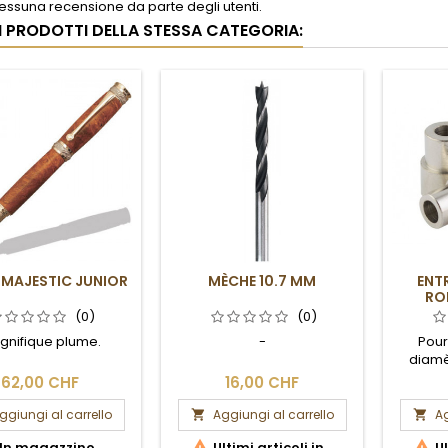
ssuna recensione da parte degli utenti.
RI PRODOTTI DELLA STESSA CATEGORIA:
 MAJESTIC JUNIOR
MÈCHE 10.7 MM
ENT
RO
C
(0)
(0)
gnifique plume.
-
Pour
diamèt
62,00 CHF
16,00 CHF
ggiungi al carrello
Aggiungi al carrello
Ag




In magazzino
Ultimi articoli in
Ul