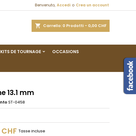
Benvenuto,
Accedi
o
Crea un account
×
×
×
a
Carrello
0
Prodotti -
0,00 CHF
sta
KITS DE TOURNAGE
OCCASIONS
i
i
e 13.1 mm
ento
ST-0458
0 CHF
Tasse incluse