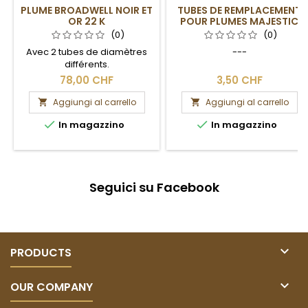
PLUME BROADWELL NOIR ET
TUBES DE REMPLACEMENT
OR 22 K
POUR PLUMES MAJESTIC
JUNIOR
(0)
(0)
Avec 2 tubes de diamètres
---
différents.
78,00 CHF
3,50 CHF
Aggiungi al carrello
Aggiungi al carrello




In magazzino
In magazzino
Seguici su Facebook

PRODUCTS

OUR COMPANY