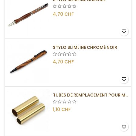
4,70 CHF
favorite_border
STYLO SLIMLINE CHROMÉ NOIR
4,70 CHF
favorite_border
TUBES DE REMPLACEMENT POUR MÉCANISMES SLIMLINE
1,10 CHF
favorite_border