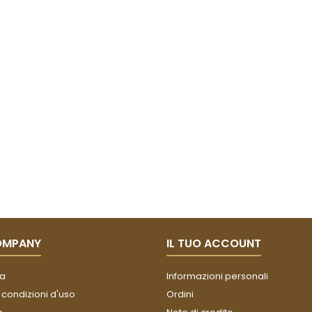
OMPANY
IL TUO ACCOUNT
a
Informazioni personali
 condizioni d'uso
Ordini