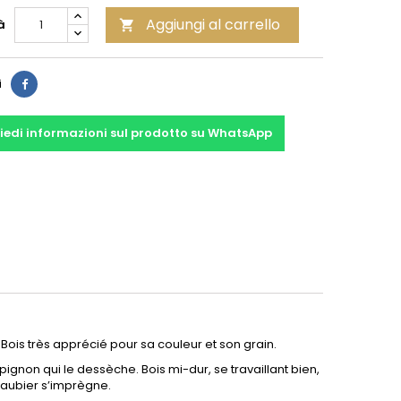
Aggiungi al carrello
à

Condividi
i
iedi informazioni sul prodotto su WhatsApp
. Bois très apprécié pour sa couleur et son grain.
gnon qui le dessèche. Bois mi-dur, se travaillant bien,
l’aubier s’imprègne.