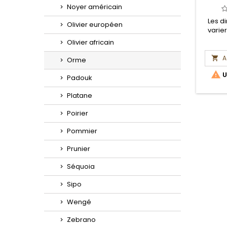
Noyer américain
Les d
Olivier européen
varie
Olivier africain
A

Orme

U
Padouk
Platane
Poirier
Pommier
Prunier
Séquoia
Sipo
Wengé
Zebrano