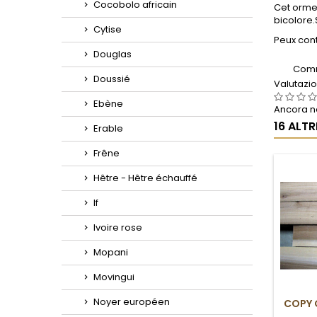
Cocobolo africain
Cet orme 
bicolore.
Cytise
Peux cont
Douglas
Comm
Doussié
Valutazi
Ebène
Ancora ne
16 ALT
Erable
Frêne
Hêtre - Hêtre échauffé
If
Ivoire rose
Mopani
Movingui
Noyer européen
COPY 