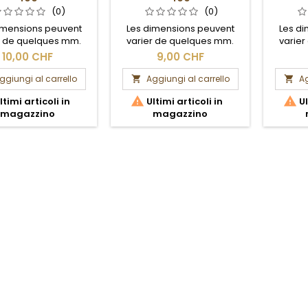
(0)
(0)
imensions peuvent
Les dimensions peuvent
Les d
r de quelques mm.
varier de quelques mm.
varie
Section brute.
Section brute.
S
10,00 CHF
9,00 CHF
ggiungi al carrello
Aggiungi al carrello
Ag




ltimi articoli in
Ultimi articoli in
Ul
magazzino
magazzino