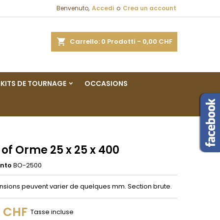
Benvenuto,
Accedi
o
Crea un account
×
×
×
a
Carrello
0
Prodotti -
0,00 CHF
sta
KITS DE TOURNAGE
OCCASIONS
i
i
of Orme 25 x 25 x 400
ento
BO-2500
nsions peuvent varier de quelques mm. Section brute.
0 CHF
Tasse incluse