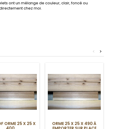
lets ont un mélange de couleur, clair, foncé ou
r directement chez moi.
<
>
F ORME 25 X 25 X
ORME 25 X 25 X 490 À
COPY O
400
EMPORTER SUR PLACE