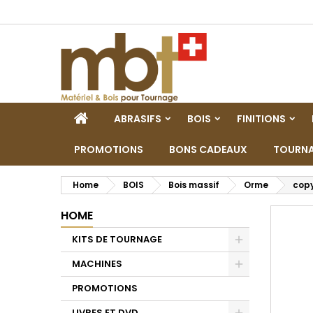
M
C
A
add_circle_outline
De
No
dei
HOME
ABRASIFS
BOIS
FINITIONS
PROMOTIONS
BONS CADEAUX
TOURNA
Home
BOIS
Bois massif
Orme
copy
HOME
KITS DE TOURNAGE
Toggle
MACHINES
Toggle
PROMOTIONS
LIVRES ET DVD