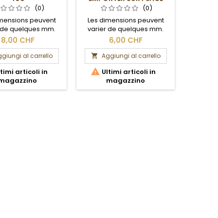
(0)
(0)
imensions peuvent
Les dimensions peuvent
Les di
r de quelques mm.
varier de quelques mm.
varier
ection brute.
Section brute. Ce carrelet,
Se
8,00 CHF
6,00 CHF
en raison de sa longueur,
est à venir chercher sur
giungi al carrello
Aggiungi al carrello
Ag


place.


timi articoli in
Ultimi articoli in
Ult
magazzino
magazzino