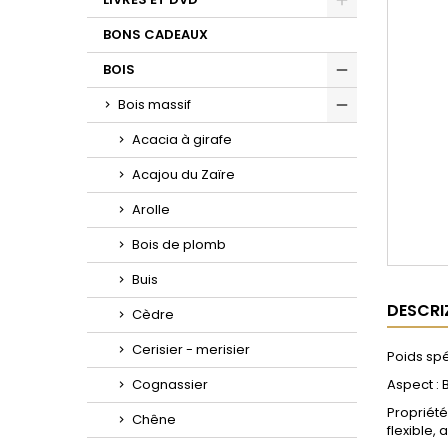
Toggle
BONS CADEAUX
BOIS
Toggle
Bois massif
Toggle
Acacia à girafe
Acajou du Zaïre
Arolle
Bois de plomb
Buis
DESCRI
Cèdre
Cerisier - merisier
Poids spé
Cognassier
Aspect : 
Propriété
Chêne
flexible,