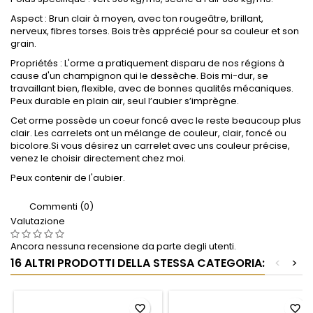
Aspect : Brun clair à moyen, avec ton rougeâtre, brillant,
nerveux, fibres torses. Bois très apprécié pour sa couleur et son
grain.
Propriétés : L'orme a pratiquement disparu de nos régions à
cause d'un champignon qui le dessèche. Bois mi-dur, se
travaillant bien, flexible, avec de bonnes qualités mécaniques.
Peux durable en plain air, seul l’aubier s’imprègne.
Cet orme possède un coeur foncé avec le reste beaucoup plus
clair. Les carrelets ont un mélange de couleur, clair, foncé ou
bicolore.Si vous désirez un carrelet avec uns couleur précise,
venez le choisir directement chez moi.
Peux contenir de l'aubier.
Commenti (0)
Valutazione
Ancora nessuna recensione da parte degli utenti.
16 ALTRI PRODOTTI DELLA STESSA CATEGORIA:
<
>
favorite_border
favorite_border