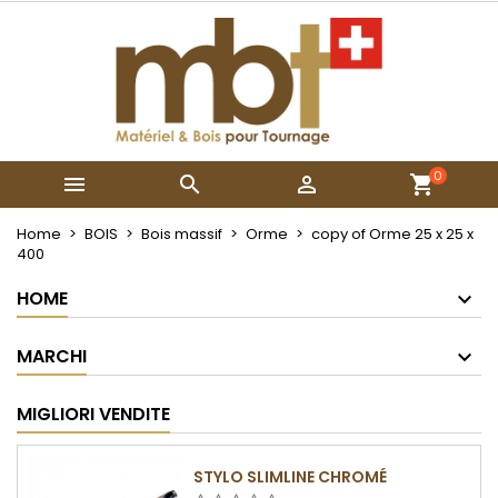
×
×
×
My wishlists
Crea lista dei desideri
Accedi
Create new list
add_circle_outline
Devi avere effettuato l'accesso per salvare dei
Nome lista dei desideri
prodotti nella tua lista dei desideri.
0



Annulla
Accedi
Annulla
Crea lista dei desideri
Home
BOIS
Bois massif
Orme
copy of Orme 25 x 25 x
400
HOME
MARCHI
MIGLIORI VENDITE
STYLO SLIMLINE CHROMÉ