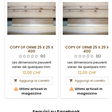
COPY OF ORME 25 X 25 X
COPY OF ORME 25 X 25 X
400
400
(0)
(0)
Les dimensions peuvent
Les dimensions peuvent
varier de quelques mm.
varier de quelques mm.
Section brute.
Section brute.
12,00 CHF
12,00 CHF
Aggiungi al carrello
Aggiungi al carrello




Ultimi articoli in
Ultimi articoli in
magazzino
magazzino
Seguici su Facebook